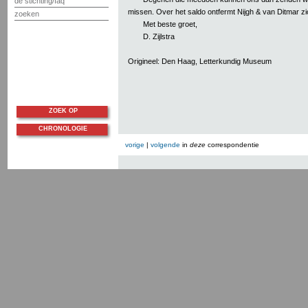
de stichting/faq
missen. Over het saldo ontfermt Nijgh & van Ditmar zi
zoeken
Met beste groet,
D. Zijlstra
Origineel: Den Haag, Letterkundig Museum
ZOEK OP
CHRONOLOGIE
vorige
|
volgende
in
deze
correspondentie