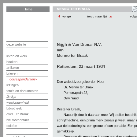
MENNO TER BRAAK
Home
vorige
terug naar lijst
volg
Nijgh & Van Ditmar N.V.
deze website
aan
Menno ter Braak
leven en werk
boeken
Rotterdam, 23 maart 1934
artikelen
brieven
correspondenten
Den weledelzeergeleerden Heer
lezingen
Dr. Menno ter Braak,
foto's en documenten
Pomonaplein 22,
filmliga
Den Haag
.
waakzaamheid
bibliotheek
Beste ter Braak,
over Ter Braak
Natuurlijk doe ik daaraan mee: Wij stellen besch
nieuws/contact
schrijfmachine, een prima merk zooals je weet, maar
wat de bedoeling is: een groote of een portable. Een por
colofon
gemakkelijk.
Degenen die meedoen kunnen ons dan zenden wat z