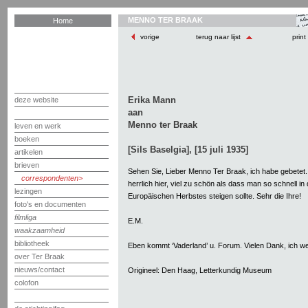
MENNO TER BRAAK
Home
vorige
terug naar lijst
print
Erika Mann
deze website
aan
Menno ter Braak
leven en werk
boeken
[Sils Baselgia], [15 juli 1935]
artikelen
brieven
Sehen Sie, Lieber Menno Ter Braak, ich habe gebetet. D
correspondenten
herrlich hier, viel zu schön als dass man so schnell i
lezingen
Europäischen Herbstes steigen sollte. Sehr die Ihre!
foto's en documenten
filmliga
E.M.
waakzaamheid
bibliotheek
Eben kommt ‘Vaderland’ u. Forum. Vielen Dank, ich we
over Ter Braak
nieuws/contact
Origineel: Den Haag, Letterkundig Museum
colofon