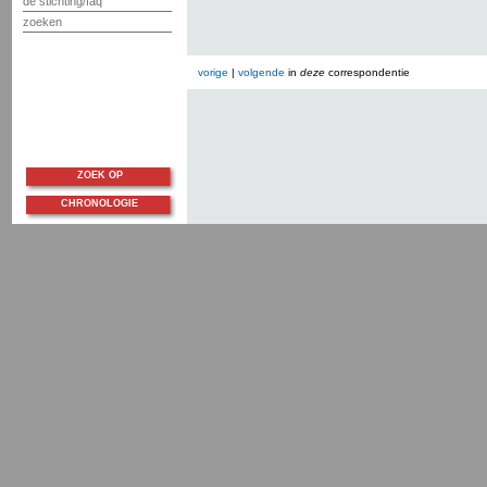
de stichting/faq
zoeken
vorige
|
volgende
in
deze
correspondentie
ZOEK OP
CHRONOLOGIE