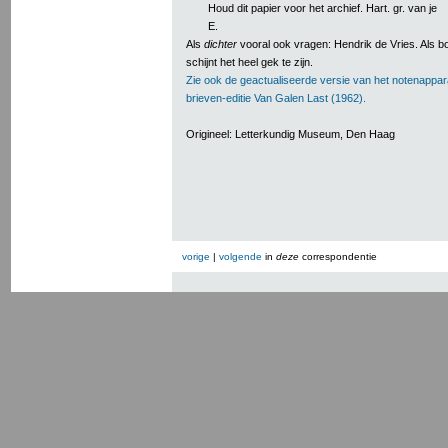
Houd dit papier voor het archief. Hart. gr. van je
E.
Als
dichter
vooral ook vragen: Hendrik de Vries. Als 
schijnt het heel gek te zijn.
Zie ook de geactualiseerde versie van het notenappar
brieven-editie Van Galen Last (1962).
Origineel: Letterkundig Museum, Den Haag
vorige
|
volgende
in
deze
correspondentie