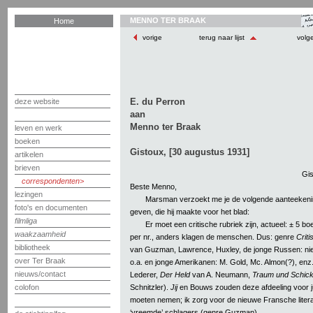
MENNO TER BRAAK
Home
vorige
terug naar lijst
volg
E. du Perron
deze website
aan
Menno ter Braak
leven en werk
boeken
Gistoux, [30 augustus 1931]
artikelen
brieven
Gis
correspondenten
Beste Menno,
lezingen
Marsman verzoekt me je de volgende aanteekeni
foto's en documenten
geven, die hij maakte voor het blad:
filmliga
Er moet een critische rubriek zijn, actueel: ± 5 
waakzaamheid
per nr., anders klagen de menschen. Dus: genre
Criti
bibliotheek
van Guzman, Lawrence, Huxley, de jonge Russen: n
over Ter Braak
o.a. en jonge Amerikanen: M. Gold, Mc. Almon(?), enz.
nieuws/contact
Lederer,
Der Held
van A. Neumann,
Traum und Schick
Schnitzler).
Jij
en Bouws zouden deze afdeeling voor ju
colofon
moeten nemen; ik zorg voor de nieuwe Fransche litera
‘vreemde’ schlagers (genre Guzman).