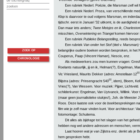
de stichting/faq
Een rubriek Nederl. Poëzie, die Marsman zelf wil
zoeken
Een rubriek Nederl. Proza, van verschillende m
Klop
is daarvoor te oud volgens Marsman, en inderdaa
tijdschr. eerst in Januari '32 uitkomt, is de aardigheid 
Dan maar iets anders;
Twee Meisjes en ik, Charleston
misschien,
Overwintering
en
Triangel
komen hiervoor 
Een rubriek
Publieke Belangstelling
, reeds bespr
Een rubriek
Van onder het Stof
(titel v. Marsman) 
belangrijke oudere boeken worden besproken, in het N
ZOEK OP
Couperus, Paap (
Vincent Haman
), Nescio, enz.
CHRONOLOGIE
Als medewerkers zou men kunnen vragen: Greshof
Roelants natuurlijk, jij en ik, Helman(?), Engelman, M
III
Vic Vriesland, Maurits Dekker (adres: Amstellaan 12
III
Blijstra (adres: Prinsengracht 540
, idem), Bloem, Ke
Vries(?), Van Wessem. Voor muziek: Pijper, Lichtveld.
schilderkunst: Engelman, Van Uytvanck, Willink. Voor 
(maar geen journalistieke stukjes!), Joh. de Meester Jr
Roos. Deze laatste ook voor de
boek
besprekingen nat
film wie je zelf maar vinden kunt. Voor architectuur: V
fotomontage: Schuitema.
Dit alles als
bijdrage
tot het slagen van het geheel.
hebben nog wel andere adressen en menschen, vermo
Laat hooren wat je van Zijlstra enz. denkt als je
hem gesproken hebt.