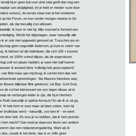
t’, terwijl hij er geen bal voor doet (dat geeft dan nog een
maakje van afzijdigheid, èn je hebt er minder ruzie door
ndere oomes); de eerste staat met al het snobisme
t op het
Forum
, en kon verder morgen meteen in
De
elen, als dat toevallig zoo uitkwam.
idelijk: ik hoor er niet bij. Mijn voorstel is
formeel
een
rdediging. Wordt het afgeslagen, waar natuurlijk alle
a ik er ook met opgewekt gemoed uit. Tusschen jou en
dschap geen oogenblik bederven; je kunt er zeker van
 zeg. Ik behoor tot die individuen, die zich 100 × kunnen
riend, en 100% vriend blijven, als de ergernissen
hap zelf om plaats hadden; je weet niet half hoever
wanneer ik iemand ééns ‘volledig heb geaccepteerd’.
 van Bob maar aan mij terug; ik zal het hem dan wel
ehoorende opmerkingen. ‘Als Maurice kleurloos was,
an Bouws blijkbaar flink gekleurd,’ zei Bep. God-God,
èce de cul het
interessant
om ons tegen elkaar uit te
tje de verborgen leider te zijn, die hij in Hertha's
 Ruth natuurlijk in optima forma is! En als ik er uit ga,
: ‘
Ik
heb hem er toen maar uit laten zetten, toen hij
er bruikbaar werd - natuurlijk, zoo ben ik’ - en weet
em door heb. En wou je nu hebben, dat ik hem precies
an hem dacht? Dan moet je daarvoor liever een andere
eeren dan een redactievergadering. Want als ik
doe, zooals ik het denk, dan is er zèlfs geen