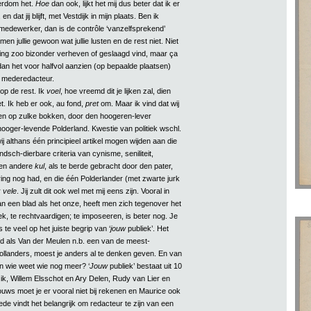
verdom het.
Hoe
dan ook, lijkt het mij dus beter dat ik er
en dat jij blijft, met Vestdijk in mijn plaats. Ben ik
edewerker, dan is de contrôle ‘vanzelfsprekend’
n jullie gewoon wat jullie lusten en de rest niet. Niet
ing zoo bizonder verheven of geslaagd vind, maar ça
an het voor halfvol aanzien (op bepaalde plaatsen)
l mederedacteur.
op de rest. Ik
voel
, hoe vreemd dit je lijken zal, dien
et. Ik heb er ook, au fond,
pret
om. Maar ik vind dat wij
en op zulke bokken, door den hoogeren-lever
hooger-levende Polderland. Kwestie van politiek wschl.
wij althans één principieel artikel mogen wijden aan die
ndsch-dierbare criteria van cynisme, seniliteit,
en andere
kul
, als te berde gebracht door den pater,
ing nog had, en die één Polderlander (met zwarte jurk
r
vele
. Jij zult dit ook wel met mij eens zijn. Vooral in
an een blad als het onze, heeft men zich tegenover het
tiek, te rechtvaardigen; te imposeeren, is beter nog. Je
 te veel op het juiste begrip van ‘
jouw
publiek’. Het
 als Van der Meulen n.b. een van de meest-
ollanders, moest je anders al te denken geven. En van
 wie weet wie nog meer? ‘
Jouw
publiek’ bestaat uit 10
ik, Willem Elsschot en Ary Delen, Rudy van Lier en
uws moet je er vooral niet bij rekenen en Maurice ook
de vindt het belangrijk om redacteur te zijn van een