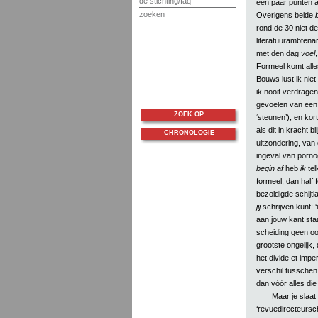
de stichting/faq
een paar punten a
zoeken
Overigens beide
rond de 30 niet d
literatuurambtenar
met den dag
voel
Formeel komt alle
Bouws lust ik niet
ik nooit verdragen 
gevoelen van een 
ZOEK OP
‘steunen’), en kor
als dit in kracht b
CHRONOLOGIE
uitzondering, van 
ingeval van pornog
begin af
heb
ik
tel
formeel, dan half
bezoldigde schijtl
jij
schrijven kunt: ‘
aan jouw kant staa
scheiding geen oo
grootste ongelijk,
het divide et imp
verschil tusschen 
dan vóór alles die
Maar je slaat 
‘revuedirecteursch