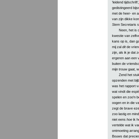
‘leidend tijdschrif
gedistingeerd bijs
met de heer- en a
van zijn dikke kon
Stem
Secretaris sp
Neen, het is du
kwestie van zelfve
kans op is, dan g
mij zal
dit
de vrien
zijn, als ik je dat
ergeren aan een v
buiten de vriendsc
mijn trouw gaat, 
Zend het stuk
opzenden met bijb
was het rapport v
wat vindt die esp
spelen en zoo'n bee
oogen en in die van
zegt de brave ezel
zoo lastig en mind
niet eens
hoe
ik h
vertelde wat ik v
ontmoeting arrang
Bouws dat precies 