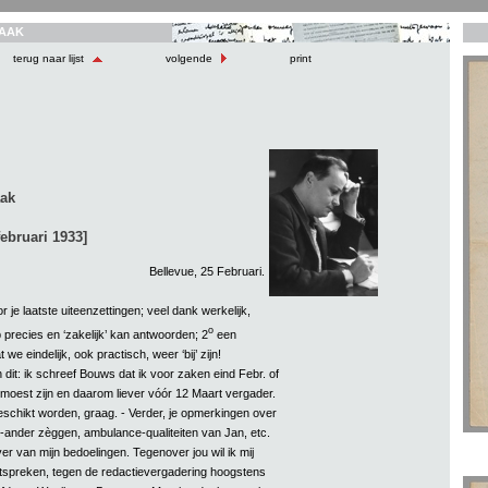
AAK
terug naar lijst
volgende
print
aak
februari 1933]
Bellevue, 25 Februari.
r je laatste uiteenzettingen; veel dank werkelijk,
o
 precies en ‘zakelijk’ kan antwoorden; 2
een
 we eindelijk, ook practisch, weer ‘bij’ zijn!
n dit: ik schreef Bouws dat ik voor zaken eind Febr. of
 moest zijn en daarom liever vóór 12 Maart vergader.
eschikt worden, graag. - Verder, je opmerkingen over
-ander zèggen, ambulance-qualiteiten van Jan, etc.
er van mijn bedoelingen. Tegenover jou wil ik mij
tspreken, tegen de redactievergadering hoogstens