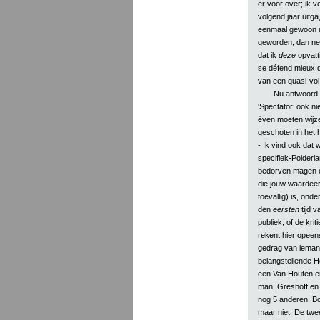
er voor over; ik 
volgend jaar uitga, 
eenmaal gewoon m
geworden, dan neme
dat ik
deze
opvatt
se défend mieux d
van een quasi-vo
Nu antwoord 
‘Spectator’ ook ni
éven moeten wijz
geschoten in het 
- Ik vind ook dat 
specifiek-Polderla
bedorven magen 
die jouw waardeer
toevallig) is, onde
den
eersten
tijd v
publiek, of de kri
rekent hier opeens
gedrag van iemand
belangstellende H
een Van Houten en
man: Greshoff en 
nog 5 anderen. Bo
maar niet. De twee