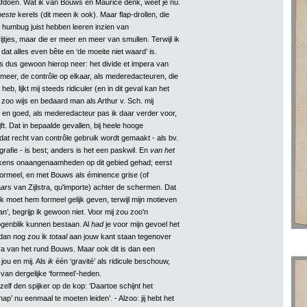
fdoen. Wat ik van Bouws en Maurice denk, weet je nu.
beste
kerels (dit meen ik ook). Maar flap-drollen, die
e humbug juist hebben leeren inzien van
ijtjes, maar die er meer en meer van smullen. Terwijl ik
, dat alles even bête en ‘de moeite niet waard’ is.
s dus gewoon hierop neer: het divide et impera van
 meer, de contrôle op elkaar, als mederedacteuren, die
heb, lijkt mij steeds ridiculer (en in dit geval kan het
zoo wijs en bedaard man als Arthur v. Sch. mij
t en goed, als mederedacteur pas ik daar verder voor,
lijft. Dat in bepaalde gevallen, bij heele hooge
dat recht van contrôle gebruik wordt gemaakt - als bv.
rafie - is best; anders is het een paskwil. En
van het
kens onaangenaamheden op dit gebied gehad; eerst
 formeel, en met Bouws als éminence grise (of
aars van Zijlstra, qu'importe) achter de schermen. Dat
ik moet hem formeel gelijk geven, terwijl mijn motieven
n’, begrijp ik gewoon niet. Voor mij zou zoo'n
genblik kunnen bestaan. Al
had
je voor mijn gevoel het
 dan nog zou ik
totaal
aan jouw kant staan tegenover
era van het rund Bouws. Maar ook dit is dan een
jou en mij. Als
ik
één ‘gravité’ als ridicule beschouw,
 van dergelijke ‘formeel’-heden.
zelf den spijker op de kop: ‘Daartoe schijnt het
ap’ nu eenmaal te moeten leiden’. - Alzoo: jij hebt het