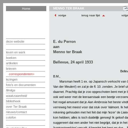
MENNO TER BRAAK
Home
vorige
terug naar lijst
volg
E. du Perron
deze website
aan
Menno ter Braak
leven en werk
boeken
Bellevue, 24 april 1933
artikelen
brieven
Belle
correspondenten
B.M.,
lezingen
Marsman heeft 1 ex. op Japansch verkocht van
foto's en documenten
Van der Meulen!) en zal je de fl. 10. zenden. Je brief 
filmliga
daarnet. Prachtig dat je zoo opgeschoten bent met je b
waakzaamheid
ook wel weer met de leeraarstaak een beetje verzoen
bibliotheek
het nogal amusant dat je
Aan Ambrosia
het beste vindt
over Ter Braak
verreweg het meest voor dat stuk over Valmont. Ik h
nieuws/contact
rekening gehouden met het feit dat mijn ‘lezer’ de
Liai
kon hebben; alles is toch duidelijk genoeg! Ik geloof dat
colofon
suggereert dat een ander het niet begrijpt, dat je in he
‘kontrastwerking’ vervalt:
jij
begrijpt het best en dus..