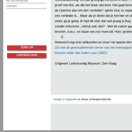
de stichting/faq
proef met Ant, als die het boek niet kent. Het gaat bo
zoeken
de
Liaisons
dan om den ‘verleider’, après tout; er staa
een verleider is... Maar als je denkt dat je het hier en 
moet, ga je gang. Ik had dit stuk dan wel graag in Aug.
zonder brievennr.; vind je ook niet? - Met de zaken ga
tevoren, d.w.z. ze staan net zoo mooi stil. Hart. groete
E.
Antwoord nog over philosofen en stuur me laatste blz
Zie ook de geactualiseerde versie van het notenappar
ZOEK OP
brieven-editie Van Galen Last (1962).
CHRONOLOGIE
Origineel: Letterkundig Museum, Den Haag
vorige
|
volgende
in
deze
correspondentie