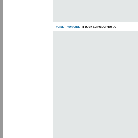
vorige
|
volgende
in
deze
correspondentie