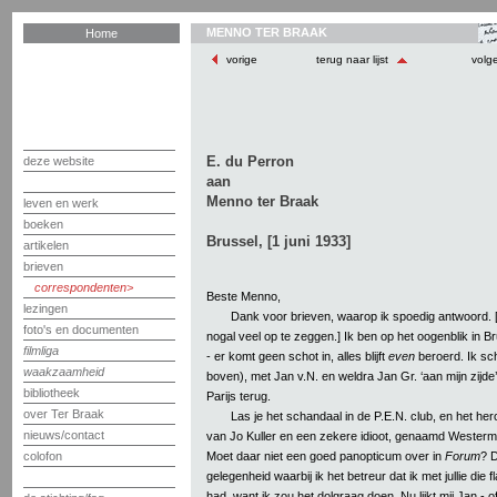
MENNO TER BRAAK
Home
vorige
terug naar lijst
volg
E. du Perron
deze website
aan
Menno ter Braak
leven en werk
boeken
Brussel, [1 juni 1933]
artikelen
brieven
correspondenten
Beste Menno,
lezingen
Dank voor brieven, waarop ik spoedig antwoord. [
foto's en documenten
nogal veel op te zeggen.] Ik ben op het oogenblik in B
filmliga
- er komt geen schot in, alles blijft
even
beroerd. Ik schri
waakzaamheid
boven), met Jan v.N. en weldra Jan Gr. ‘aan mijn zijde
bibliotheek
Parijs terug.
over Ter Braak
Las je het schandaal in de P.E.N. club, en het he
nieuws/contact
van Jo Kuller en een zekere idioot, genaamd Wester
Moet daar niet een goed panopticum over in
Forum
? D
colofon
gelegenheid waarbij ik het betreur dat ik met jullie die f
had, want ik zou het dolgraag doen. Nu lijkt mij Jan - o