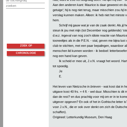
de stichting/faq
Aan den anderen kant: Maurice is daar geweest en du
zoeken
getuige’; hij is nog niet terug, maar misschien zou
hij
in
verslag kunnen maken. Alleen: ik heb niet het minste 
hem.
Schrijf mij gauw wat je van de zaak denkt. Als
jij
he
steun ik jou met mijn (tot December nog geldende) ‘stem
d.w.z. ingeval van nog zoo'n idiote reactie van Mauric
tooneeltjes als in die P.E.N. - stal, geven me bijna lu
club te stichten, met een paar bepalingen, waardoor a
ZOEK OP
menschen lid kunnen worden - ik bedoel: letterbeoef
CHRONOLOGIE
nog een hand kan geven.
Ik scheid er mee uit, J.v.N. vraagt het woord. Hart
tot spoedig.
Je
E.
Het leven van Nietzsche in
brieven
- wat kost dat in h
uitgave kost 40 frs. = 4 fl. - wel duur. Misschien is dit
dan de rest? en dus prachtig voor mij om er in te ko
uitgever opgeven? En ook of het in Gothische letter is?
voor J.v.N., die er ook over denkt om zich de Duitsch
schaffen).
Origineel: Letterkundig Museum, Den Haag