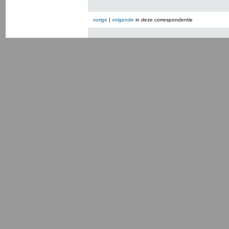
vorige
|
volgende
in
deze
correspondentie