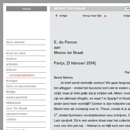
MENNO TER BRAAK
Home
vorige
terug naar lijst
volg
E. du Perron
deze website
aan
Menno ter Braak
leven en werk
boeken
Parijs, [5 februari 1934]
artikelen
brieven
Par
correspondenten
Beste Menno,
lezingen
Je brief wordt werkelijk serieus! We gaan langz
foto's en documenten
het afleggen
- omdat het fascisme toch niet te stuiten 
filmliga
strijd; maar je hebt gelijk dat je strijden wilt. Alleen: ove
waakzaamheid
zijn we allemaal réfugiés; en waar? In Spanje? in Rusl
bibliotheek
ander land meer overblijft? Donker is dan hofpoëet van 
over Ter Braak
Bloem hem als zoodanig voor is. Theun, zooals ik je al
nieuws/contact
o
1
. omdat hij immers revolutieboeken wou schrijven, 2
colofon
Last opvijzelt. Dit is een andere draai naar het collectivi
voor ons één pot nat. - Helman is en blijft toch een st