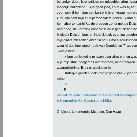
het zeker doen; later strijden we misschien allen naas
mogelijk ‘buitenland’. Hij is geen jood, en al was hij het..
zegt, schrijf hem dan een kort briefje en vraag hem w
kunt, om hem mijn stuk persoonlijk te geven. Ik had nl
hem afsprak dat hij
jou
de proeven zendt met de Duitsc
liever nog, de vertaling vóór die in druk gaat. Ik heb
ik slecht Duitsch ken, en indertijd ook over jou geschrev
mijn plaats misschien direct in het Duitsch zou kunnen)
weet hij dus heel goed - ook van Querido en ‘Frau von
- wie je bent.
Ik ben benieuwd je te lezen over alles en nog wat
ik je mijn stuk; hoogstens overmorgen, maar morgen i
waarschijnlijker. Ik zit er al midden-in.
Hartelijke groeten, ook voor je gade van ½ jaar en
mijne.
Je
E.
Zie ook de geactualiseerde versie van het notenappar
brieven-editie Van Galen Last (1962).
Origineel: Letterkundig Museum, Den Haag