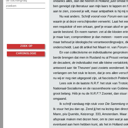
de stichting/faq
ondanks alles, dan die heeren in Holland;
juist
omdat hij
zoeken
ben geneigd zijn literatuur aan mijn laars te lappen e
aan te zien, zooveel je wilt, maar antipathiek is hij mij nie
Nu wat anders. Schrijf
vooral
voor
Forum
een sam
waarin je al deze verschijnselen verwerkt. Laat het een 
een requisitoir of een orkaan, geef je eraan alsof er ge
aarde bestond. En noem namen: zet al die klooien erin, 
je maar kan; compromitteer je dan meteen - noem voo
maar behoud je ideologische verantwoordingswijze, die
ZOEK OP
onderscheidt. Laat dit artikel het Maart-nr. van
Forum
En van collectivisme en individualisme gesproken: 
CHRONOLOGIE
berde brengen dat men in Rusland nu al Proust vertaal
de
decadent,
de
individualist met alle kleine vertakkink
antwoord aan ‘de Theunen’ past zooiets wonderwel. I
verlangen om het stuk te lezen, dat je ons allen versch
nu wij er nog niet uitgegooid zijn, uit fascistisch Polder
Lees ook in de laatste
N.R.F.
het stuk van Trotsk
Nationaal-Socialisme en de rassentheorie van Gobinea
groot belang. Hèb je nu de
N.R.F.
? Zooniet, dan stuur i
omgaand.
Ik schrijf vandaag mijn stuk voor
Die Sammlung
ov
Ik stuur het jou dan op. Zend jij het na lezing dan dire
Mann, p/a Querido, Keizersgr. 333, Amsterdam. Maar z
afspraak maken met dezen heer, om te zien wat je aa
eventueel aan hem hebben kunt, als het in Holland ook