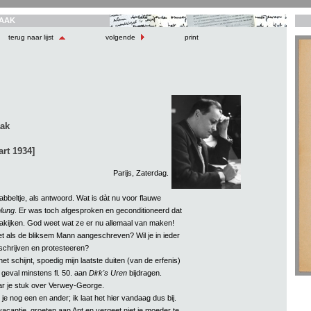
AAK
terug naar lijst
volgende
print
aak
art 1934]
Parijs, Zaterdag.
rabbeltje, als antwoord. Wat is dàt nu voor flauwe
lung
. Er was toch afgesproken en geconditioneerd dat
akijken. God weet wat ze er nu allemaal van maken!
t als de bliksem Mann aangeschreven? Wil je in ieder
schrijven en protesteeren?
 het schijnt, spoedig mijn laatste duiten (van de erfenis)
r geval minstens fl. 50. aan
Dirk's Uren
bijdragen.
r je stuk over Verwey-George.
je nog een en ander; ik laat het hier vandaag dus bij.
 vacantie, groeten aan Ant en vergeet niet je moeder te