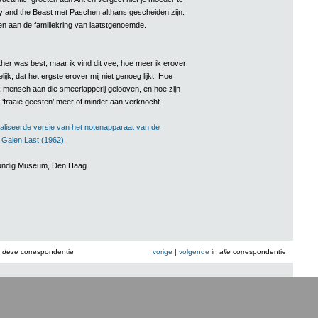
 and the Beast met Paschen althans gescheiden zijn.
n aan de familiekring van laatstgenoemde.
her was best, maar ik vind dit vee, hoe meer ik erover
ijk, dat het ergste erover mij niet genoeg lijkt. Hoe
k mensch aan die smeerlapperij gelooven, en hoe zijn
 ‘fraaie geesten’ meer of minder aan verknocht
aliseerde versie van het notenapparaat van de
n Galen Last (1962).
rkundig Museum, Den Haag
n
deze
correspondentie
vorige
|
volgende
in
alle
correspondentie