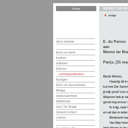
MENNO TER BR
Home
vorige
E. du Perron
deze website
aan
Menno ter Br
leven en werk
boeken
Parijs, [31 ma
artikelen
brieven
correspondenten
Beste Menno,
lezingen
Haastig dit k
foto's en documenten
kul met
Die Samm
filmliga
jij
mijn proef zou n
waakzaamheid
Waarom heb je nie
bibliotheek
geval nog erover 
over Ter Braak
Ik krijg, naar
nieuws/contact
en wil dan in iede
Benieuwd naa
colofon
Van Bep hoor 
Veel plezier in de