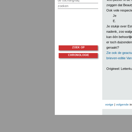
de stichting/faq
zeggen dat Beauty
zoeken
Ook vele respecte
Je
E.
Je stukje over Est
nadenk, zoo walgel
kan één behoorlij
er toch duizenden
geraakt?
ZOEK OP
Zie ook de geactu
CHRONOLOGIE
brieven-editie Va
Origineel: Lette
vorige
|
volgende
i