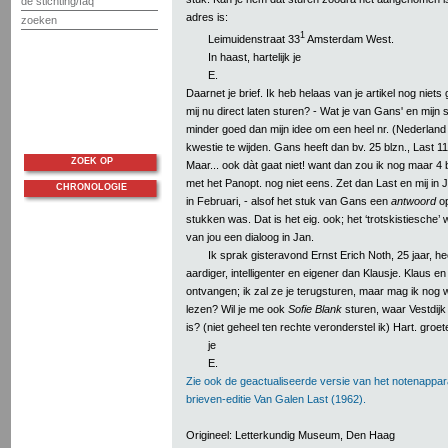
de stichting/faq
adres is:
zoeken
1
Leimuidenstraat 33
Amsterdam West.
In haast, hartelijk je
E.
Daarnet je brief. Ik heb helaas van je artikel nog niets 
mij nu direct laten sturen? - Wat je van Gans' en mijn st
minder goed dan mijn idee om een heel nr. (Nederland
kwestie te wijden. Gans heeft dan bv. 25 blzn., Last 11,
ZOEK OP
Maar... ook dàt gaat niet! want dan zou ik nog maar 4 
met het Panopt. nog niet eens. Zet dan Last en mij in
CHRONOLOGIE
in Februari, - alsof het stuk van Gans een
antwoord
op
stukken was. Dat is het eig. ook; het ‘trotskistiesche
van jou een dialoog in Jan.
Ik sprak gisteravond Ernst Erich Noth, 25 jaar, hee
aardiger, intelligenter en eigener dan Klausje. Klaus e
ontvangen; ik zal ze je terugsturen, maar mag ik nog
lezen? Wil je me ook
Sofie Blank
sturen, waar Vestdijk
is? (niet geheel ten rechte veronderstel ik) Hart. groet
je
E.
Zie ook de geactualiseerde versie van het notenappar
brieven-editie Van Galen Last (1962).
Origineel: Letterkundig Museum, Den Haag