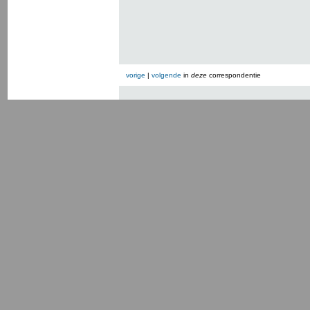
vorige
|
volgende
in
deze
correspondentie