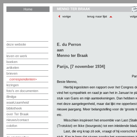
MENNO TER BRAAK
Home
vorige
terug naar lijst
volg
E. du Perron
deze website
aan
Menno ter Braak
leven en werk
boeken
Parijs, [7 november 1934]
artikelen
brieven
Par
correspondenten
Beste Menno,
lezingen
Hierbij ingesloten een rapport over
het
Congres do
foto's en documenten
vind het sympathiek en raad je aan het in Januari te p
filmliga
stuk van Gans en mijn aanteekeningen. Dan hebben w
waakzaamheid
met deze aangelegenheid, maar dat lijkt me opperbest
bibliotheek
nieuwe jaargang. Meer belangstelling voor de ‘groote t
over Ter Braak
etc.
nieuws/contact
Misschien inspireert het ensemble van Last (Stali
(Trotskist) en Ikke (bourgeois) tot een inleidende bladzi
colofon
Last, die erg krap zit ook, vraagt of hij voorschot 
stuk. Kan je hem dat sturen zoodra het aangenomen is? 