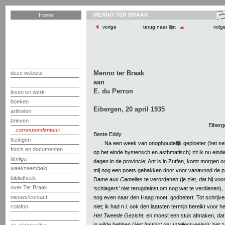
MENNO TER BRAAK
Home
vorige
terug naar lijst
volg
Menno ter Braak
deze website
aan
E. du Perron
leven en werk
boeken
Eibergen, 20 april 1935
artikelen
brieven
Eiberge
correspondenten
Beste Eddy
lezingen
Na een week van onophoudelijk geploeter (het se
foto's en documenten
op het einde hysterisch en asthmatisch) zit ik nu einde
filmliga
dagen in de provincie; Ant is in Zutfen, komt morgen ook
waakzaamheid
mij nog een poets gebakken door voor vanavond de 
bibliotheek
Dame aux Camelias
te verordenen (je ziet, dat hij vo
over Ter Braak
‘schlagers’ niet terugdeinst om nog wat te verdienen)
nieuws/contact
nog even naar den Haag moet, godbetert. Tot schrijv
niet; ik had n.l. ook den laatsten termijn bereikt voor h
colofon
Het Tweede Gezicht
, en moest een stuk afmaken, dat 
in wilde hebben (
Het Instinct der Intellectueelen
); het 