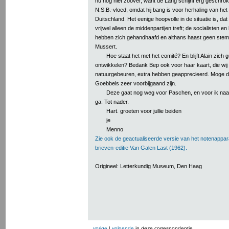
nu nog niet zoover, want de Lang schijnt erg geschro
N.S.B.-vloed, omdat hij bang is voor herhaling van he
Duitschland. Het eenige hoopvolle in de situatie is, dat
vrijwel alleen de middenpartijen treft; de socialisten en
hebben zich gehandhaafd en althans haast geen ste
Mussert.
Hoe staat het met het comité? En blijft Alain zich 
ontwikkelen? Bedank Bep ook voor haar kaart, die wij 
natuurgebeuren, extra hebben geapprecieerd. Moge de
Goebbels zeer voorbijgaand zijn.
Deze gaat nog weg voor Paschen, en voor ik na
ga. Tot nader.
Hart. groeten voor jullie beiden
je
Menno
Zie ook de geactualiseerde versie van het notenappar
brieven-editie Van Galen Last (1962).
Origineel: Letterkundig Museum, Den Haag
vorige
|
volgende
in
deze
correspondentie