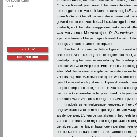
de stichting/faq
Ortéga y Gasset gaan, maar ik ben tenslotte alleen zi
zoeken
terecht gekomen. Het stuk komt nu eerst nog in
Foru
Tweede Gezicht
bevalt me nu in dezen vorm wel; het 
geworden met een zeer bepaald karakter (gericht
tot
intellect), en ik heb alles weggelaten, wat specifiek li
was. Het zal nu in Mei verschijnen.
De Pantserkrant
mo
zijn verschenen of begin volgende week komen. Jullie kr
dadelijk van een en ander exemplaren.
Slau heb ik nu maar ‘in de krant gezet’, hoewel ik 
ZOEK OP
pretentieus vind. Ik schrijf hem overigens niet meer, a
CHRONOLOGIE
werkelijk bang ben voor iedere uitlating. Vermoedelijk z
de sfeer wel weer verpesten. Enfin, ik heb voorloopig
alles. Met des te meer vreugde hernieuwden wij verl
vriendschap met Marsman, die bij ons week-end-de, e
gesukkel uitstekend op dreef is. Hij wordt steeds meer
soepeler, onpathetischer, kortom: ik zou het nu dadeli
hem in de
Forum
-redactie te gaan zitten! Hij logeert 
in Delden, waar Wim en ik hem gisterenavond opzoch
Inmiddels zijn er verkiezingen geweest en heeft 
angstwekkend veel stemmen gekregen. In Den Haag b
als de liberalen, 1/3 van de socialisten, in het heele 
van de stemmen. Voor mij is het nog speciaal beroerd, 
gehalveerd zijn; er blijven haast geen liberalen meer 
een liberale krant dan doen? Fascist worden, dunkt me