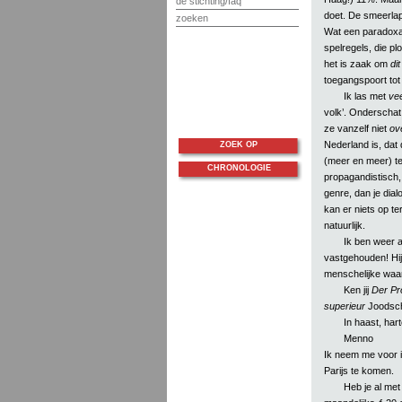
de stichting/faq
doet. De smeerlapp
zoeken
Wat een paradoxa
spelregels, die pl
het is zaak om
dit
toegangspoort to
Ik las met
vee
volk’. Onderschat 
ze vanzelf niet
ov
Nederland is, dat 
ZOEK OP
(meer en meer) te
CHRONOLOGIE
propagandistisch, 
genre, dan je dial
kan er niets op t
natuurlijk.
Ik ben weer a
vastgehouden! Hij
menschelijke waar
Ken jij
Der Pr
superieur
Joodsch.
In haast, hart
Menno
Ik neem me voor i
Parijs te komen.
Heb je al met