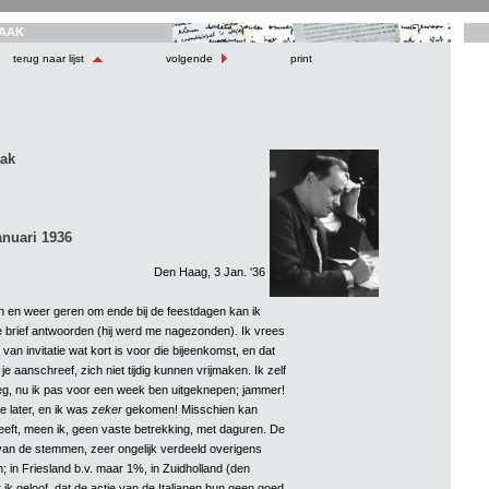
AAK
terug naar lijst
volgende
print
aak
anuari 1936
Den Haag, 3 Jan. '36
n en weer geren om ende bij de feestdagen kan ik
 brief antwoorden (hij werd me nagezonden). Ik vrees
 van invitatie wat kort is voor die bijeenkomst, en dat
e aanschreef, zich niet tijdig kunnen vrijmaken. Ik zelf
g, nu ik pas voor een week ben uitgeknepen; jammer!
 later, en ik was
zeker
gekomen! Misschien kan
eeft, meen ik, geen vaste betrekking, met daguren. De
an de stemmen, zeer ongelijk verdeeld overigens
; in Friesland b.v. maar 1%, in Zuidholland (den
ik geloof, dat de actie van de Italianen hun geen goed