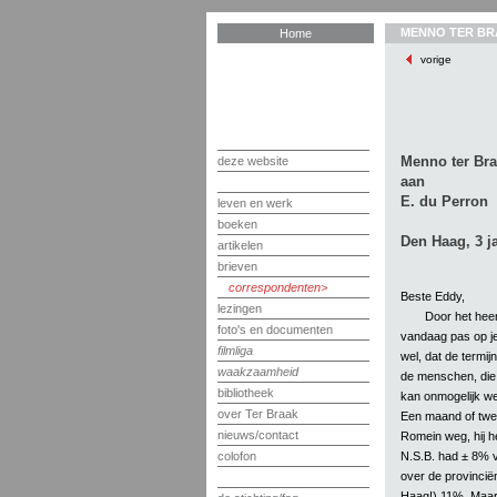
MENNO TER BR
Home
vorige
Menno ter Br
deze website
aan
E. du Perron
leven en werk
boeken
Den Haag, 3 j
artikelen
brieven
correspondenten
Beste Eddy,
lezingen
Door het hee
foto's en documenten
vandaag pas op je
filmliga
wel, dat de termijn
waakzaamheid
de menschen, die j
bibliotheek
kan onmogelijk we
over Ter Braak
Een maand of twee
nieuws/contact
Romein weg, hij h
N.S.B. had ± 8% v
colofon
over de provinciën
Haag!) 11%. Maar 