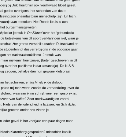
erij bij Dolo heeft hier ook veel kwaad bloed gezet.
al gedoe overigens, het schenden van deze
otseling zoo onaantastbaar menschelijk zijn! En toch,
vuurtje aan te stoken! Het Roode Kruis is een
t het burgermansgeweten.
l
plezier je stuk in
De Sleutel
over het ‘gebundelde
de beteekenis van dit soort verklaringen niet, waar je
er
schat!
Het
groote verschil tusschen Duitschland en
de studenten tot dusverre bij ons in de oppositie gaan
gen het nationaalsocialisme. Je stuk was
maar niettemin heel zuiver, (beter geschreven, in dit
oog over het pacifisme in dat almanakje). De N.S.B.
erug zeggen, behalve dan hun gewone kletspraat
an het schrijven; en
toch
heb ik de dialoog
 pakte mij toch weer, zoodat de verhandeling, over de
digheid, waaraan ik nu schrijf, weer een gesprek is.
ozess
van
Kafka
? Zeer merkwaardig en vooral
 Niets van de joderigheid, à la Zweig en Schnitzler.
elijke groeten onder ons vieren je
n ieder geval in het voorjaar een paar dagen naar
 Nicolo Klarenberg gesproken? misschien kan ik