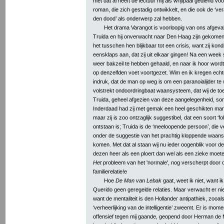
met dat al heeft de lectuur mij als wrijfpaal gediend voo
roman, die zich gestadig ontwikkelt, en die ook de ‘v
den dood’ als onderwerp zal hebben.
Het drama Varangot is voorloopig van ons afgeval
Truida en hij onverwacht naar Den Haag zijn gekome
het tusschen hen blijkbaar tot een crisis, want zij kond
eensklaps aan, dat zij uit elkaar gingen! Na een week s
weer bakzeil te hebben gehaald, en naar ik hoor word
op denzelfden voet voortgezet. Wim en ik kregen echt
indruk, dat de man op weg is om een paranoialijder te
volstrekt ondoordringbaat waansysteem, dat wij de t
Truida, geheel afgezien van deze aangelegenheid, som
Inderdaad had zij met gemak een heel geschikten ma
maar zij is zoo ontzaglijk suggestibel, dat een soort ‘fo
ontstaan is; Truida is de ‘meeloopende persoon’, die 
onder de suggestie van het prachtig kloppende waans
komen. Met dat al staan wij nu ieder oogenblik voor de 
dezen heer als een ploert dan wel als een zieke moet
Het
probleem van het 'normale', nog verscherpt door 
familierelatie!e
Hoe
De Man van Lebak
gaat, weet ik niet, want 
Querido geen geregelde relaties. Maar verwacht er nie
want de mentaliteit is den Hollander antipathiek, zooals
‘verheerlijking van de intelligentie’ zweemt. Er is mom
offensief tegen mij gaande, geopend door Herman de 