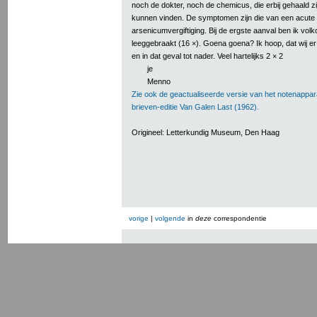
noch de dokter, noch de chemicus, die erbij gehaald z
kunnen vinden. De symptomen zijn die van een acute
arsenicumvergiftiging. Bij de ergste aanval ben ik vol
leeggebraakt (16 ×). Goena goena? Ik hoop, dat wij er
en in dat geval tot nader. Veel hartelijks 2 × 2
je
Menno
Zie ook de geactualiseerde versie van het notenappar
brieven-editie Van Galen Last (1962).
Origineel: Letterkundig Museum, Den Haag
vorige
|
volgende
in
deze
correspondentie