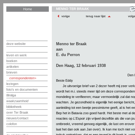
MENNO TER BRAAK
Home
vorige
terug naar lijst
volg
Menno ter Braak
deze website
aan
E. du Perron
leven en werk
boeken
Den Haag, 12 februari 1938
artikelen
brieven
Den H
correspondenten
Beste Eddy
lezingen
Je uitvoerige brief van 2 dezer heeft mij zeer verk
foto's en documenten
wordt het m.i. steeds meer tijd om deze corresponden
filmliga
mondeling te verifieeren; maar vermoedelijk zal dat 
waakzaamheid
wachten. Je gezondheid is eigenlijk het eenige bericht,
bibliotheek
aanleiding tot een beetje pessimisme geeft, al is het e
over Ter Braak
Bep het in Batavia zoo goed hardt. Het beste met al dez
nieuws/contact
reacties op
L'Espoir
zijn vrijwel dezelfde als die van jo
ontbreekt, vreemd genoeg eigenlijk, de lust om erover 
colofon
laat het dan ook aan Jan over). Ik kan me toch niet 
indruk onttrekken, dat er een
teveel
in dit boek is, voo