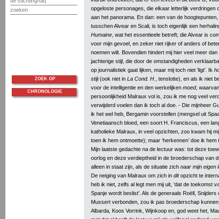
de stichting/faq
opgeloste personages, die elkaar letterlijk verdringe
zoeken
aan het panorama. En dan: een van de hoogtepunten,
tusschen Alvear en Scali, is toch eigenlijk een herhali
Humaine
, wat het essentieele betreft; die Alvear is co
voor mijn gevoel, en zeker niet rijker of anders of beter
noemen wilt. Bovendien hindert mij hier veel meer dan
jachterige stijl, die door de omstandigheden verklaarba
op journalistiek gaat lijken, maar mij toch niet ‘ligt’. Ik
ho
stijl (ook niet in
La Cond. H.
, tenslotte), en als ik niet
ZOEK OP
voor de intelligentie en den werkelijken
moed
, waarva
CHRONOLOGIE
persoonlijkheid Malraux vol is, zou ik me nog veel ve
verwijderd voelen dan ik toch al doe. - Die mijnheer G
ik het wel heb, Bergamin voorstellen (mengsel uit Sp
Venetiaansch bloed, een soort H. Franciscus, een la
katholieke Malraux, in veel opzichten, zoo kwam hij mi
toen ik hem ontmoette); maar ‘herkennen’ doe ik hem t
Mijn laatste gedachte na de lectuur was: tot deze toew
oorlog en deze verdieptheid in de broederschap van d
alleen in staat zijn, als de situatie zich
naar mijn eigen 
De neiging van Malraux om zich in
dit
opzicht te intern
heb ik niet, zelfs al legt men mij uit, ‘dat de toekomst 
Spanje wordt beslist’. Als de generaals Roëll, Snijders
Mussert verbonden, zou ik pas broederschap kunnen
Albarda, Koos Vorrink, Wijnkoop en, god weet het, Ma