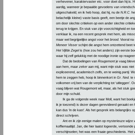
verhevener, karaktervaster etc. voor doet dan hij is. Hij
aardig, wanneer je bepaalde gevoelens van vriendsc
uitgeschakeld; en ik heb hoop, dat hij, nu de
N.R.C.
he
belachelijk kleine) vaste basis geeft, een beetje de
ang
om door slechte critieken
op
een ander slechte critie
terug te krijgen. En stuk van zijn voorzichtigheid en toe
verklaar ik, na een recent gesprek met hem, als missc
maar wel begrijpelijke angst voor het
brood
. Vooral na
Meneer Visser
schijnt die angst hem ontzettend beet 
Het Vijfde Zegel
is (hoe zou het anders) zijn eerste 
waar hij zelf gelukkig met de noodige ironie op reageer
Dat de bedoelingen van
Rougemont
je vaag bleven
aan hem, maar
zeker
aan mij, want mijn stuk was niet 
expliceerend, academisch zelfs, en te weinig
partij
. Wa
hem te zeggen heb, hoop ik binnenkort in
Gr. Ned.
te 
volkomen vrij ben van de verplichting tot ‘uitleggen’. 
vaag blijven wat Rougemont wil, maar, als het stuk goe
door mijn schuld.
Ik ga de volgende week naar Moll, want het boekj
ik je toezend) is dezer dagen gerevideerd geraakt en 
kan dus ‘in de kast’. Als het gesprek iets belangrijks opl
direct schrijven.
Ant en ik zijn eenige malen op mysterieuze wijze
koffiemaaltijd. Jan, die hier laatst logeerde, vertoonde 
verschijnselen; het was een fraaie geschiedenis. Het v