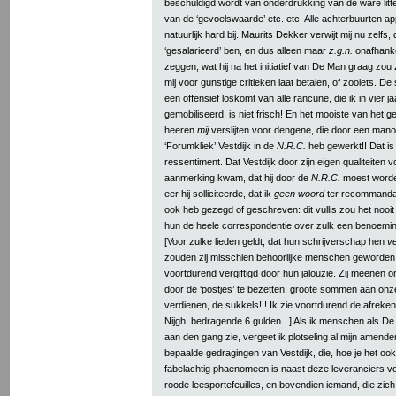
beschuldigd wordt van onderdrukking van de ware litte
van de ‘gevoelswaarde’ etc. etc. Alle achterbuurten a
natuurlijk hard bij. Maurits Dekker verwijt mij nu zelfs, 
‘gesalarieerd’ ben, en dus alleen maar
z.g.n.
onafhankel
zeggen, wat hij na het initiatief van De Man graag zou z
mij voor gunstige critieken laat betalen, of zooiets. De s
een offensief loskomt van alle rancune, die ik in vier ja
gemobiliseerd, is niet frisch! En het mooiste van het ge
heeren
mij
verslijten voor dengene, die door een man
‘Forumkliek’ Vestdijk in de
N.R.C.
heb gewerkt!! Dat is
ressentiment. Dat Vestdijk door zijn eigen qualiteiten vo
aanmerking kwam, dat hij door de
N.R.C.
moest worde
eer hij solliciteerde, dat ik
geen woord
ter recommandati
ook heb gezegd of geschreven: dit vullis zou het nooit
hun de heele correspondentie over zulk een benoemi
[Voor zulke lieden geldt, dat hun schrijverschap hen
ve
zouden zij misschien behoorlijke menschen geworden z
voortdurend vergiftigd door hun jalouzie. Zij meenen ong
door de ‘postjes’ te bezetten, groote sommen aan on
verdienen, de sukkels!!! Ik zie voortdurend de afreke
Nijgh, bedragende 6 gulden...] Als ik menschen als 
aan den gang zie, vergeet ik plotseling al mijn amend
bepaalde gedragingen van Vestdijk, die, hoe je het ook
fabelachtig phaenomeen is naast deze leveranciers 
roode leesportefeuilles, en bovendien iemand, die zich 