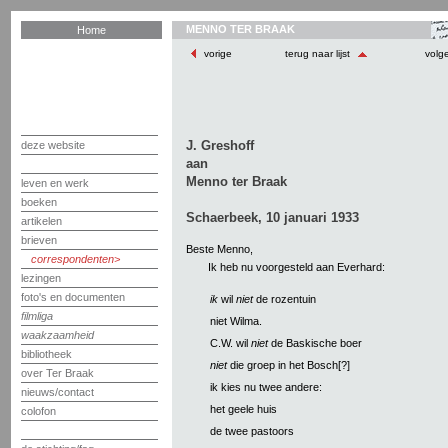
MENNO TER BRAAK
Home
vorige
terug naar lijst
volg
J. Greshoff
deze website
aan
Menno ter Braak
leven en werk
boeken
Schaerbeek, 10 januari 1933
artikelen
brieven
Beste Menno,
correspondenten
Ik heb nu voorgesteld aan Everhard:
lezingen
foto's en documenten
ik
wil
niet
de rozentuin
filmliga
niet Wilma.
waakzaamheid
C.W. wil
niet
de Baskische boer
bibliotheek
niet
die groep in het Bosch[?]
over Ter Braak
ik kies nu twee andere:
nieuws/contact
het geele huis
colofon
de twee pastoors