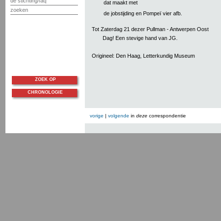
de stichting/faq
dat maakt met
zoeken
de jobstijding en Pompeï vier afb.
Tot Zaterdag 21 dezer Pullman - Antwerpen Oost
Dag! Een stevige hand van JG.
Origineel: Den Haag, Letterkundig Museum
ZOEK OP
CHRONOLOGIE
vorige
|
volgende
in
deze
correspondentie