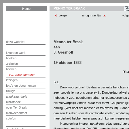
MENNO TER BRAAK
Home
vorige
terug naar lijst
volg
Menno ter Braak
deze website
aan
J. Greshoff
leven en werk
boeken
19 oktober 1933
artikelen
brieven
R'da
correspondenten
lezingen
B.J.
foto's en documenten
Dank voor je brief. De daarin vervatte berichten i
filmliga
zeer, zooals je, na ons gesprek j.l. Donderdag, al we
waakzaamheid
hebben. Ik zou, gegebenen falls, het redacteurschap
bibliotheek
niet verwerpelijk vinden. Maar
met
mevr. Couperus lijk
over Ter Braak
onding! (Wat doet dat mensch er trouwens in!). Gaat 
nieuws/contact
dan zou ik zeker voor de combinatie voelen, omdat wi
meerderheid hebben en er practisch kunnen regeeren
colofon
Ik zou echter
in geen geval
een redacteurschap 
tijdschriften ambieeren. De V.Bl.- combinatie is een no