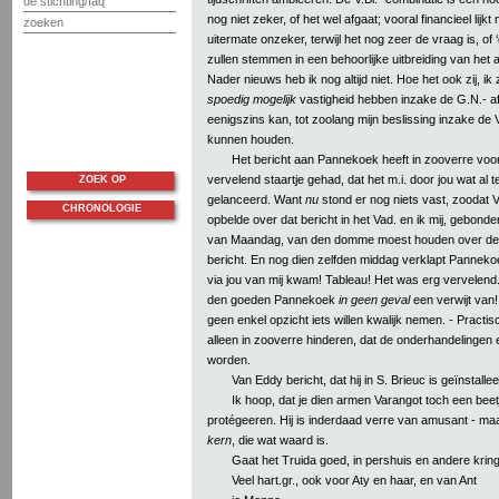
de stichting/faq
nog niet zeker, of het wel afgaat; vooral financieel lijk
zoeken
uitermate onzeker, terwijl het nog zeer de vraag is, of
zullen stemmen in een behoorlijke uitbreiding van het a
Nader nieuws heb ik nog altijd niet. Hoe het ook zij, ik 
spoedig mogelijk
vastigheid hebben inzake de G.N.- aff
eenigszins kan, tot zoolang mijn beslissing inzake de V
kunnen houden.
Het bericht aan Pannekoek heeft in zooverre voor
vervelend staartje gehad, dat het m.i. door jou wat al 
ZOEK OP
gelanceerd. Want
nu
stond er nog niets vast, zoodat 
CHRONOLOGIE
opbelde over dat bericht in het Vad. en ik mij, gebonde
van Maandag, van den domme moest houden over de o
bericht. En nog dien zelfden middag verklapt Pannekoe
via jou van mij kwam! Tableau! Het was erg vervelen
den goeden Pannekoek
in geen geval
een verwijt van!
geen enkel opzicht iets willen kwalijk nemen. - Practis
alleen in zooverre hinderen, dat de onderhandelingen e
worden.
Van Eddy bericht, dat hij in S. Brieuc is geïnstallee
Ik hoop, dat je dien armen Varangot toch een beetj
protégeeren. Hij is inderdaad verre van amusant - maar
kern
, die wat waard is.
Gaat het Truida goed, in pershuis en andere krin
Veel hart.gr., ook voor Aty en haar, en van Ant