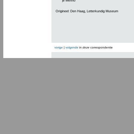
je Menno
Origineel: Den Haag, Letterkundig Museum
vorige
|
volgende
in
deze
correspondentie