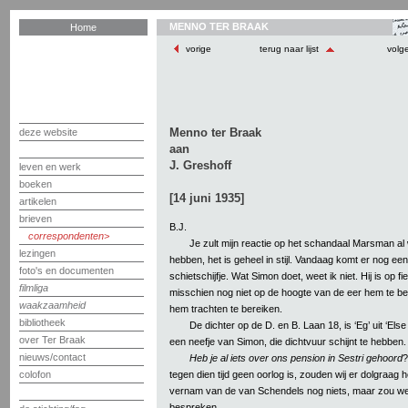
MENNO TER BRAAK
Home
vorige
terug naar lijst
volg
Menno ter Braak
deze website
aan
J. Greshoff
leven en werk
boeken
[14 juni 1935]
artikelen
brieven
B.J.
correspondenten
Je zult mijn reactie op het schandaal Marsman al
lezingen
hebben, het is geheel in stijl. Vandaag komt er nog een 
foto's en documenten
schietschijfje. Wat Simon doet, weet ik niet. Hij is op fi
filmliga
misschien nog niet op de hoogte van de eer hem te beu
waakzaamheid
hem trachten te bereiken.
bibliotheek
De dichter op de D. en B. Laan 18, is ‘Eg’ uit ‘Else
over Ter Braak
een neefje van Simon, die dichtvuur schijnt te hebben.
nieuws/contact
Heb je al iets over ons pension in Sestri gehoord
?
tegen dien tijd geen oorlog is, zouden wij er dolgraag 
colofon
vernam van de van Schendels nog niets, maar zou wel t
bespreken.