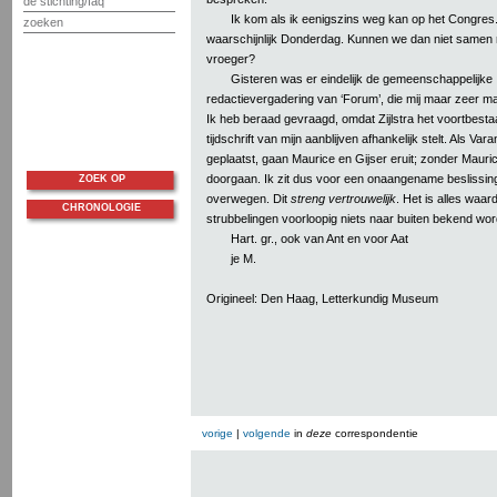
de stichting/faq
Ik kom als ik eenigszins weg kan op het Congres.
zoeken
waarschijnlijk Donderdag. Kunnen we dan niet samen rei
vroeger?
Gisteren was er eindelijk de gemeenschappelijke
redactievergadering van ‘Forum’, die mij maar zeer ma
Ik heb beraad gevraagd, omdat Zijlstra het voortbesta
tijdschrift van mijn aanblijven afhankelijk stelt. Als Var
geplaatst, gaan Maurice en Gijser eruit; zonder Mauri
doorgaan. Ik zit dus voor een onaangename beslissing, di
ZOEK OP
overwegen. Dit
streng vertrouwelijk
. Het is alles waar
CHRONOLOGIE
strubbelingen voorloopig niets naar buiten bekend wor
Hart. gr., ook van Ant en voor Aat
je M.
Origineel: Den Haag, Letterkundig Museum
vorige
|
volgende
in
deze
correspondentie