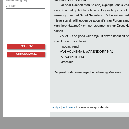
de stichting/faq
De heer Coenen maakte ons, eigenlijk <dat is voo
zoeken
terecht, attent op het bericht in de Belgische pers da
vereenigd zijn met Groot Nederland. Dit berust natuur
misverstand. Wij hebben de abonné's van Forum aan
kom, heet dat zoo?> om een abonnement op Groot Ne
nemen.
Zoudt U zoo goed willen zijn uit onzen naam dit b
fusie tegen te spreken?
Hoogachtend,
ZOEK OP
VAN HOLKEMA & WARENDORF N.V.
CHRONOLOGIE
[A.] van Holkema
Directeur
Origineel: 's-Gravenhage, Letterkundig Museum
vorige
|
volgende
in
deze
correspondentie