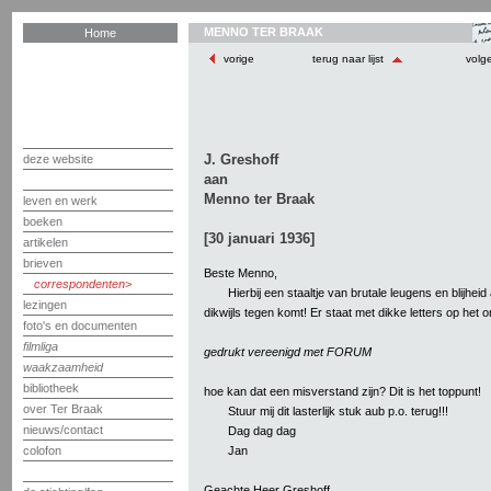
MENNO TER BRAAK
Home
vorige
terug naar lijst
volg
J. Greshoff
deze website
aan
Menno ter Braak
leven en werk
boeken
[30 januari 1936]
artikelen
brieven
Beste Menno,
correspondenten
Hierbij een staaltje van brutale leugens en blijheid
lezingen
dikwijls tegen komt! Er staat met dikke letters op het 
foto's en documenten
filmliga
gedrukt vereenigd met FORUM
waakzaamheid
bibliotheek
hoe kan dat een misverstand zijn? Dit is het toppunt!
over Ter Braak
Stuur mij dit lasterlijk stuk aub p.o. terug!!!
nieuws/contact
Dag dag dag
Jan
colofon
Geachte Heer Greshoff,