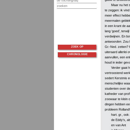
de stichting/faq
Maar nu het s
zoeken
te zeggen: ik vind
meer effect hebbe
meermalen gebleken
in een krant de a
lang ‘goed’, terwi
verdwijnen. En bov
antwoorden
. Zou 
Gr.-Ned. zetten? H
ZOEK OP
uiteraard allerlei
CHRONOLOGIE
aanvullen, een en
houd in ieder geva
Verder gaat h
vertroostend werkt
sedert Kerstmis e
menschelijke waar
studenten over de 
katheder van prof
zoowaar te klein o
dingen hebben een
probleem Rolland!
hart. gr., ook
de Eddy's, als
en van Ant