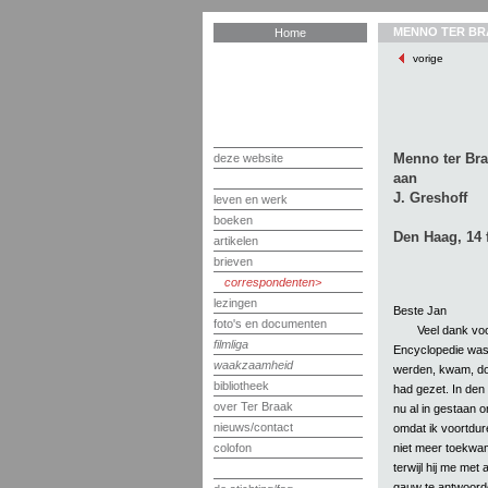
MENNO TER BR
Home
vorige
Menno ter Br
deze website
aan
J. Greshoff
leven en werk
boeken
Den Haag, 14 
artikelen
brieven
correspondenten
lezingen
Beste Jan
foto's en documenten
Veel dank vo
filmliga
Encyclopedie wa
waakzaamheid
werden, kwam, door
bibliotheek
had gezet. In den w
over Ter Braak
nu al in gestaan o
nieuws/contact
omdat ik voortdur
niet meer toekwam
colofon
terwijl hij me met
gauw te antwoord