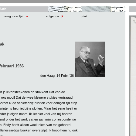
AAK
terug naar lijst
volgende
print
aak
februari 1936
den Haag, 14 Febr. '36
or je levensteekenen en stukken! Dat van de
s
erg
mooi! Dat de twee kleinere stukjes vertraagd
dat ik de schietschijf-rubriek voor eenigen tijd stop
inter is het niet bij te sloffen. Maar het eene heeft er
nder je eigen naam. Ik liet niet veel van mij hooren
end onder het werk zat en aan mijn correspondentie
. Eddy heeft al een week niets van me gehoord,
 allerlei aardige boeken overstelpt. Ik hoop hem nu ook
en.