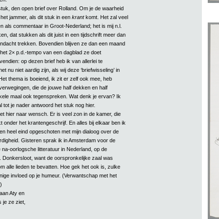
tuk, den open brief over Rolland. Om je de waarheid
 het jammer, als dit stuk in een
krant
komt. Het zal veel
n als commentaar in Groot-Nederland; het is mij n.l.
, dat stukken als dit juist in een tijdschrift meer dan
andacht trekken. Bovendien blijven ze dan een maand
jl het 2× p.d.-tempo van een dagblad ze doet
endien: op dezen brief heb ik van allerlei te
het nu niet aardig zijn, als wij deze ‘briefwisseling’ in
et thema is boeiend, ik zit er zelf ook mee, heb
 overwegingen, die de jouwe half dekken en half
kele maal ook tegenspreken. Wat denk je ervan? Ik
l tot je nader antwoord het stuk nog hier.
et hier naar wensch. Er is veel zon in de kamer, die
 onder het krantengeschrijf. En alles bij elkaar ben ik
en heel eind opgeschoten met mijn dialoog over de
digheid. Gisteren sprak ik in Amsterdam voor de
na-oorlogsche litteratuur in Nederland, op de
. Donkersloot, want de oorspronkelijke zaal was
m alle lieden te bevatten. Hoe gek het ook is, zulke
ige invloed op je humeur. (Verwantschap met het
)
 aan Aty en
 je ze ziet,