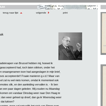
AAK
terug naar lijst
volgende
print
aak
 radioknapen van Brussel hebben mij, hoewel ik
geaccepteerd had, toch laten stikken, onder het
en onaangenamen toon had aangeslagen in mijn brief,
uses accepteerde!! Fraaie manieren g.v.d.! Maar van
sel zal nu wel niets komen, omdat ik momenteel ook
 emoties slik, en den aanleiding vervallen is. - Ik ben
dan een paar dagen geleden. Wij zouden nu
Maandag
en komen om vandaar Dinsdag weer naar Den Haag te
k dan weer geheel op dreef, dan ga ik Woensdag weer
 dat lukken?
kranten, maar zal natuurlijk het stuk van Simon over