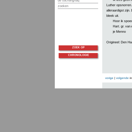
de stichting/faq
Luther opsnorren.
zoeken
alleraardigst zijn
bleek uit.
Hoor ik spoed
Hart. gr. van
je Menno
Origineel: Den H
ZOEK OP
CHRONOLOGIE
vorige
|
volgende
i