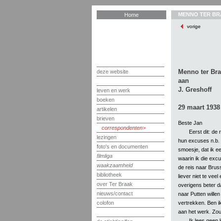
MENNO TER BR
Home
vorige
Menno ter Br
deze website
aan
J. Greshoff
leven en werk
boeken
29 maart 1938
artikelen
brieven
Beste Jan
correspondenten
Eerst dit: de
lezingen
hun excuses n.b. 
foto's en documenten
smoesje, dat ik e
filmliga
waarin ik die exc
waakzaamheid
de reis naar Brus
bibliotheek
liever niet te veel
over Ter Braak
overigens beter 
nieuws/contact
naar Putten will
vertrekken. Ben i
colofon
aan het werk. Zou
Ik lees geen 