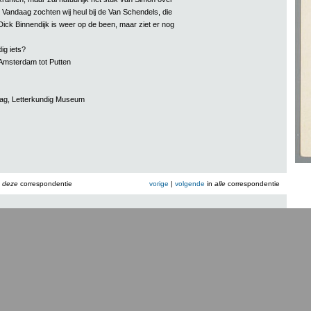
 Vandaag zochten wij heul bij de Van Schendels, die
. Dick Binnendijk is weer op de been, maar ziet er nog
ig iets?
 Amsterdam tot Putten
aag, Letterkundig Museum
n
deze
correspondentie
vorige
|
volgende
in
alle
correspondentie