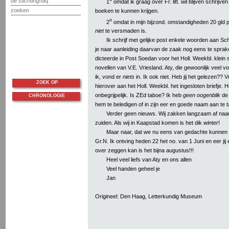
de stichting/faq
1
omdat ik graag over Fr. litt. wil blijven schrijve
zoeken
boeken te kunnen krijgen.
o
2
omdat in mijn bijzond. omstandigheden 20 gld 
niet
te versmaden is.
Ik schrijf met gelijke post enkele woorden aan Sch
je naar aanleiding daarvan de zaak nog eens te sprak
dicteerde in Post Soedan voor het Holl. Weekbl. klein 
novellen van V.E. Vriesland. Aty, die gewoonlijk veel vo
ik, vond er
niets
in. Ik ook niet. Heb jij het gelezen?? V
ZOEK OP
hierover aan het Holl. Weekbl. het ingesloten briefje. He
onbegrijpelijk. Is ZEd taboe? Ik heb
geen oogenblik
de 
CHRONOLOGIE
hem te beledigen of in zijn eer en goede naam aan te t
Verder geen nieuws. Wij zakken langzaam af naa
zuiden. Als wij in Kaapstad komen is het dik
winter
!
Maar naar, dat we nu eens van gedachte kunnen 
Gr.N. Ik ontving heden 22 het no. van 1 Juni en eer ji
over zeggen kan is het bijna augustus!!!
Heel veel liefs van Aty en ons allen
Veel handen geheel je
Jan
Origineel: Den Haag, Letterkundig Museum