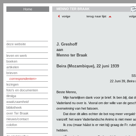
MENNO TER BRAAK
Home
vorige
terug naar lijst
volg
J. Greshoff
deze website
aan
Menno ter Braak
leven en werk
boeken
Beira (Mozambique), 22 juni 1939
artikelen
brieven
SS.
correspondenten
22 Juni 39,
Beira
lezingen
foto's en documenten
Beste Menno,
filmliga
Mijn hartelijken dank voor je brief. Ik ben
blij
, dat 
waakzaamheid
Vaderland nu over is. Vooral om der wille van de ges
bibliotheek
overwinning
van het fatsoen.
over Ter Braak
Dat door dit alles echter de bot nog meer vergald
nieuws/contact
vanzelf: het ware Vaderlandsche Animo is niet meer a
Ik zou (maar háást is er niet bij) graag de Fr. rub
colofon
hebben.
o