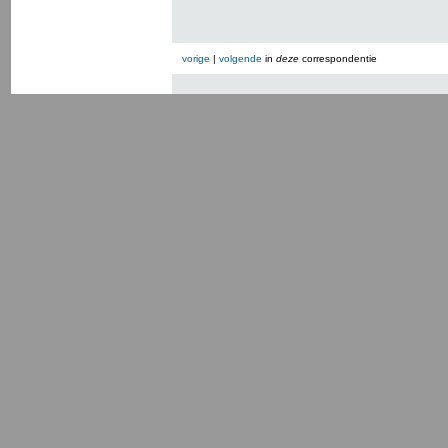
vorige
|
volgende
in
deze
correspondentie