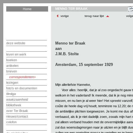
MENNO TER BRAAK
Home
vorige
terug naar lijst
volg
Menno ter Braak
deze website
aan
J.M.B. Stolte
leven en werk
boeken
Amsterdam, 15 september 1929
artikelen
brieven
correspondenten
lezingen
Mijn allerliefste Hanneke,
foto's en documenten
Voor alles: heerlijk, dat je al zoo ongedacht gau
filmliga
welkom in het vaderland! Ik meende, dat ik je nog m
waakzaamheid
missen, en nu ben je al weer hier! Het spreekt vanzel
bibliotheek
coûte de heele dag vrij houdt, tenminste na 12.20; d
over Ter Braak
de ambtelijke plichten toegewezen. Je komt me dus af
nieuws/contact
verbaasd, als ik je niet dadelijk zoen, zooals mijn hart
zal alleen verband houden met de onvermijdelijke aanw
colofon
zal dus woensdagmorgen naar je uitzien en je blijft d
zullen we een oneindige massa te vertellen en te bep