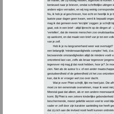
de manier, die zij noodig hebben, tegemoet te komen.
benieuwd naar je brieven, omdat schriftelijke uitingen
andere wijze verraden, en wij nog weinig corresponde
Nu, ik heb je al geschreven, hoe echt en heerlijk ik je
laatste paar dagen geen kwam, werd ik bepaald ongedu
mag ik dat gemeen even ‘terzijde’ zeggen: je schrijft bij
gaat, ook in een brief - altijd lijnrecht op de dingen af
‘vertellen’, dat de meeste menschen zoo onuitstaanbaar
op aankomt, en dat maakt een brief van je tot een vo
van je zelf.
Heb ik je nu langzamerhand weer wat overtuigd? Ik 
een belangrijk ‘minderwaardigheids complex’ heb, d.w.z
bezwarende omstandigheden altijd de mindere voelt v
ontzettend last van, zelfs als leraar tegenover jonge
tegenover mij mag
jij
dat nooit hebben, hoor je? Je moe
zien. Niet als de auteur b.v. of een ander maatschapp
gestudeerdheid of de geleerdheid zit het zoo ontzetten
kan, dat ik er vroeger
wel
zoo over dacht.
Wat je over Phiet schrijft, lijkt me heel juist. Die a
moet ze ten eenenmale overwinnen, maar ik weet niet,
Meestal gaat dat alleen, als er een andere meerwaardi
komt. Bij Phiet is een zekere kinderlijke gebondenheid
beschermende, meest geliefde wezen veel te veel blijv
vader er zelf door zijn karakter aanleiding toe heeft 
dat zij zich aan die invloed nooit heeft kunnen onttrekk