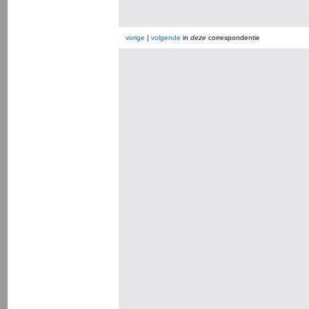
vorige
|
volgende
in
deze
correspondentie