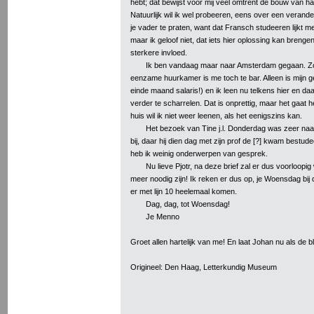
hebt; dat bewijst voor mij veel omtrent de bouw van ha
Natuurlijk wil ik wel probeeren, eens over een verande
je vader te praten, want dat Fransch studeeren lijkt m
maar ik geloof niet, dat iets hier oplossing kan breng
sterkere invloed.
Ik ben vandaag maar naar Amsterdam gegaan. Z
eenzame huurkamer is me toch te bar. Alleen is mijn ge
einde maand salaris!) en ik leen nu telkens hier en da
verder te scharrelen. Dat is onprettig, maar het gaat 
huis wil ik niet weer leenen, als het eenigszins kan.
Het bezoek van Tine j.l. Donderdag was zeer na
bij, daar hij dien dag met zijn prof de [?] kwam bestu
heb ik weinig onderwerpen van gesprek.
Nu lieve Pjotr, na deze brief zal er dus voorloopig
meer noodig zijn! Ik reken er dus op, je Woensdag bij d
er met lijn 10 heelemaal komen.
Dag, dag, tot Woensdag!
Je Menno
Groet allen hartelijk van me! En laat Johan nu als de 
Origineel: Den Haag, Letterkundig Museum