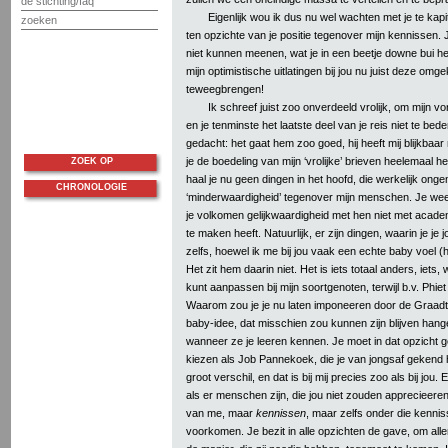
de stichting/faq
Eigenlijk wou ik dus nu wel wachten met je te kap
zoeken
ten opzichte van je positie tegenover mijn kennissen. Je
niet kunnen meenen, wat je in een beetje downe bui h
mijn optimistische uitlatingen bij jou nu juist deze om
teweegbrengen!
Ik schreef juist zoo onverdeeld vrolijk, om mijn 
en je tenminste het laatste deel van je reis niet te bed
gedacht: het gaat hem zoo goed, hij heeft mij blijkbaa
je de boedeling van mijn ‘vrolijke’ brieven heelemaal
ZOEK OP
haal je nu geen dingen in het hoofd, die werkelijk ongem
CHRONOLOGIE
‘minderwaardigheid’ tegenover mijn menschen. Je weet 
je volkomen gelijkwaardigheid met hen niet met academ
te maken heeft. Natuurlijk, er zijn dingen, waarin je je 
zelfs, hoewel ik me bij jou vaak een echte baby voel (
Het zit hem daarin niet. Het is iets totaal anders, iets, w
kunt aanpassen bij mijn soortgenoten, terwijl b.v. Phie
Waarom zou je je nu laten imponeeren door de Graad
baby-idee, dat misschien zou kunnen zijn blijven hange
wanneer ze je leeren kennen. Je moet in dat opzicht 
kiezen als Job Pannekoek, die je van jongsaf gekend he
groot verschil, en dat is bij mij precies zoo als bij jou.
als er menschen zijn, die jou niet zouden apprecieeren
van me, maar
kennissen
, maar zelfs onder die kenni
voorkomen. Je bezit in alle opzichten de gave, om alle