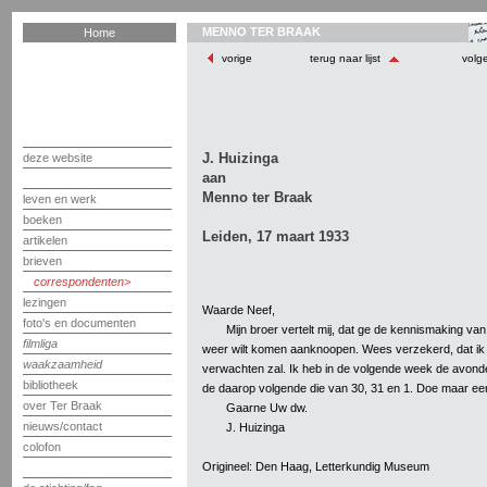
MENNO TER BRAAK
Home
vorige
terug naar lijst
volg
J. Huizinga
deze website
aan
Menno ter Braak
leven en werk
boeken
Leiden, 17 maart 1933
artikelen
brieven
correspondenten
lezingen
Waarde Neef,
foto's en documenten
Mijn broer vertelt mij, dat ge de kennismaking va
filmliga
weer wilt komen aanknoopen. Wees verzekerd, dat i
waakzaamheid
verwachten zal. Ik heb in de volgende week de avond
bibliotheek
de daarop volgende die van 30, 31 en 1. Doe maar eens
over Ter Braak
Gaarne Uw dw.
nieuws/contact
J. Huizinga
colofon
Origineel: Den Haag, Letterkundig Museum