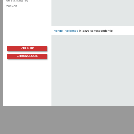
de stichting/faq
zoeken
vorige
|
volgende
in
deze
correspondentie
ZOEK OP
CHRONOLOGIE