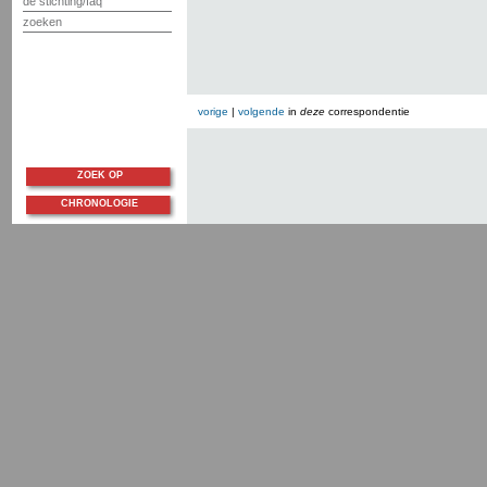
de stichting/faq
zoeken
vorige
|
volgende
in
deze
correspondentie
ZOEK OP
CHRONOLOGIE