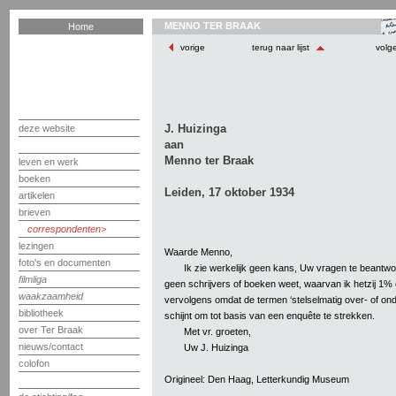
MENNO TER BRAAK
Home
vorige
terug naar lijst
volg
J. Huizinga
deze website
aan
Menno ter Braak
leven en werk
boeken
Leiden, 17 oktober 1934
artikelen
brieven
correspondenten
lezingen
Waarde Menno,
foto's en documenten
Ik zie werkelijk geen kans, Uw vragen te beantwo
filmliga
geen schrijvers of boeken weet, waarvan ik hetzij 1%
waakzaamheid
vervolgens omdat de termen ‘stelselmatig over- of on
bibliotheek
schijnt om tot basis van een enquête te strekken.
over Ter Braak
Met vr. groeten,
nieuws/contact
Uw J. Huizinga
colofon
Origineel: Den Haag, Letterkundig Museum