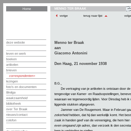
MENNO TER BRAAK
Home
vorige
terug naar lijst
volg
Menno ter Braak
deze website
aan
Giacomo Antonini
leven en werk
boeken
Den Haag, 21 november 1938
artikelen
brieven
correspondenten
lezingen
B.G.,
foto's en documenten
De vertraging van je artikelen is ontstaan door de
filmliga
tengevolge van Kamer- en Raadsopstellingen, beneven
waakzaamheid
waaraan we tegenwoordig lijden. Voor Dinsdag heb ik
bibliotheek
liggende stukken afgegeven.
over Ter Braak
Jammer van De Rougemont. Maar in Februari gaat 
nieuws/contact
zekerheid
hebben, dat hij dan werkelijk komt. Het best
zaak in handen geef van de vereeniging, die hem hier
colofon
even omgaand zijn adres
, dan verzoek ik den secreta
hem in verbinding te stellen.