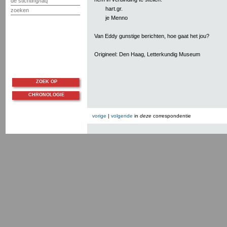
de stichting/faq
hart.gr.
zoeken
je Menno
Van Eddy gunstige berichten, hoe gaat het jou?
Origineel: Den Haag, Letterkundig Museum
ZOEK OP
CHRONOLOGIE
vorige
|
volgende
in
deze
correspondentie