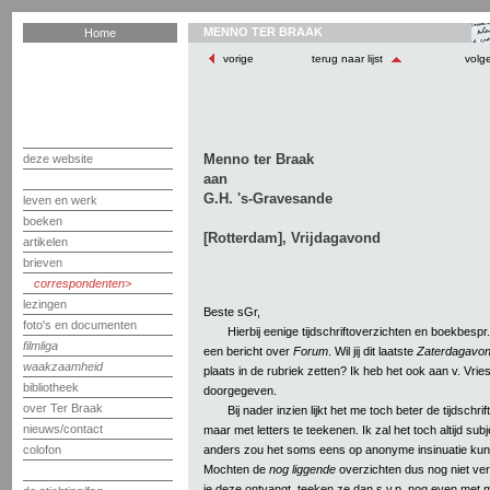
MENNO TER BRAAK
Home
vorige
terug naar lijst
volg
Menno ter Braak
deze website
aan
G.H. 's-Gravesande
leven en werk
boeken
[Rotterdam], Vrijdagavond
artikelen
brieven
correspondenten
lezingen
Beste sGr,
foto's en documenten
Hierbij eenige tijdschriftoverzichten en boekbesp
filmliga
een bericht over
Forum
. Wil jij dit laatste
Zaterdagavo
waakzaamheid
plaats in de rubriek zetten? Ik heb het ook aan v. Vrie
bibliotheek
doorgegeven.
over Ter Braak
Bij nader inzien lijkt het me toch beter de tijdschr
nieuws/contact
maar met letters te teekenen. Ik zal het toch altijd sub
anders zou het soms eens op anonyme insinuatie kunn
colofon
Mochten de
nog liggende
overzichten dus nog niet ver
je deze ontvangt, teeken ze dan s.v.p. nog even met mijn