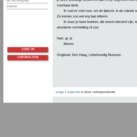
de stichting/faq
voorbaat dank.
zoeken
Ik voel er
veel
voor, om de tijdschr. in de rubriek t
Ze komen zoo wel erg laat telkens.
Ik stuur je twee boeken, die enorm beroerd zijn, t
anonieme vermelding of zoo.
Hart. gr. je
Menno
ZOEK OP
Origineel: Den Haag, Letterkundig Museum
CHRONOLOGIE
vorige
|
volgende
in
deze
correspondentie