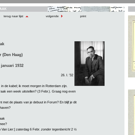
AAK
terug naar lijst
volgende
print
aak
r (Den Haag)
 januari 1932
26. I. '32
k in de kabel; ik moet morgen in Rotterdam zijn.
raak een week uitstellen? (3 Febr.). Graag nog even
t met de plaats van je debuut in Forum? En blijf je dit
haven?
aak
 mee?
n Van Lier:] zaterdag 6 Febr.
zonder tegenbericht
2 ½