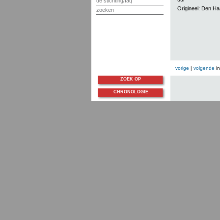
de stichting/faq
Origineel: Den H
zoeken
vorige
|
volgende
i
ZOEK OP
CHRONOLOGIE