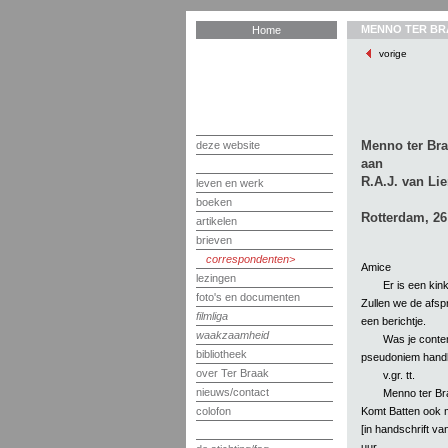
MENNO TER BR
Home
vorige
Menno ter Br
deze website
aan
R.A.J. van Lie
leven en werk
boeken
Rotterdam, 26
artikelen
brieven
correspondenten
Amice
lezingen
Er is een kin
foto's en documenten
Zullen we de afsp
filmliga
een berichtje.
waakzaamheid
Was je conten
bibliotheek
pseudoniem hand
over Ter Braak
v.gr. tt.
nieuws/contact
Menno ter Br
Komt Batten ook
colofon
[in handschrift va
uur