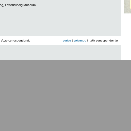
aag, Letterkundig Museum
n
deze
correspondentie
vorige
|
volgende
in
alle
correspondentie