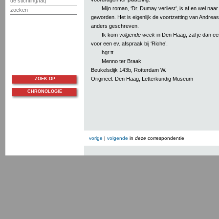
de stichting/faq
Mijn roman, ‘Dr. Dumay verliest’, is af en wel naar
zoeken
geworden. Het is eigenlijk de voortzetting van Andrea
anders geschreven.
Ik kom
volgende week
in Den Haag, zal je dan ee
voor een ev. afspraak bij ‘Riche’.
hgr.tt.
Menno ter Braak
Beukelsdijk 143b, Rotterdam W.
Origineel: Den Haag, Letterkundig Museum
ZOEK OP
CHRONOLOGIE
vorige
|
volgende
in
deze
correspondentie