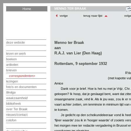
MENNO TER BRAAK
Home
vorige
terug naar lijst
volg
Menno ter Braak
deze website
aan
R.A.J. van Lier (Den Haag)
leven en werk
boeken
Rotterdam, 9 september 1932
artikelen
brieven
R'da
correspondenten
(met kapotte vul
lezingen
Amice
foto's en documenten
Dank voor je brief. Hoe is het nu met je Vrijz. Chr
filmliga
geloopen? Ik hoop, dat je geslaagd bent, want dat zitte
waakzaamheid
onaangename zaak, vind ik. Als ik jou was, zou ik er
bibliotheek
vaart achter zetten, om tenminste in minimum tijd va
over Ter Braak
te komen.
nieuws/contact
Je gedicht op den scheikundeleeraar vond ik heel 
‘fijner waarde’ zou ik in ‘hooger waarde’ of zooiets ve
colofon
het morgen mee ter redactie vergadering in Brussel en
voordragen ter plaatsing.