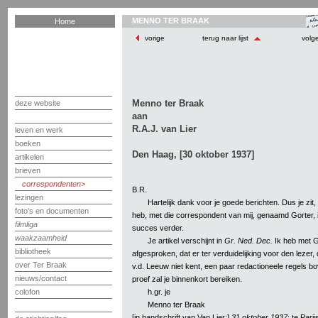
MENNO TER BRAAK
Home
vorige
terug naar lijst
volg
Menno ter Braak
deze website
aan
R.A.J. van Lier
leven en werk
boeken
Den Haag, [30 oktober 1937]
artikelen
brieven
correspondenten
B.R.
lezingen
Hartelijk dank voor je goede berichten. Dus je zit, 
foto's en documenten
heb, met die correspondent van mij, genaamd Gorter, i
filmliga
succes verder.
waakzaamheid
Je artikel verschijnt in
Gr. Ned. Dec.
Ik heb met G
bibliotheek
afgesproken, dat er ter verduidelijking voor den lezer,
over Ter Braak
v.d. Leeuw niet kent, een paar redactioneele regels 
nieuws/contact
proef zal je binnenkort bereiken.
h.gr. je
colofon
Menno ter Braak
[in handschrift van Van Lier:]
31 oktober 1937
: te Pari