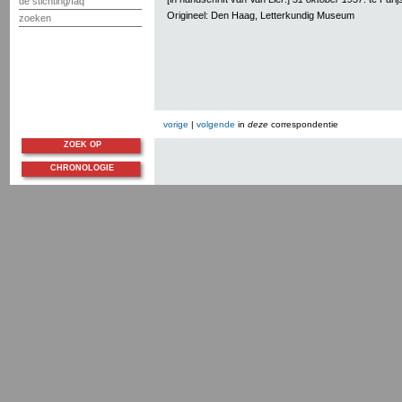
de stichting/faq
Origineel: Den Haag, Letterkundig Museum
zoeken
vorige
|
volgende
in
deze
correspondentie
ZOEK OP
CHRONOLOGIE