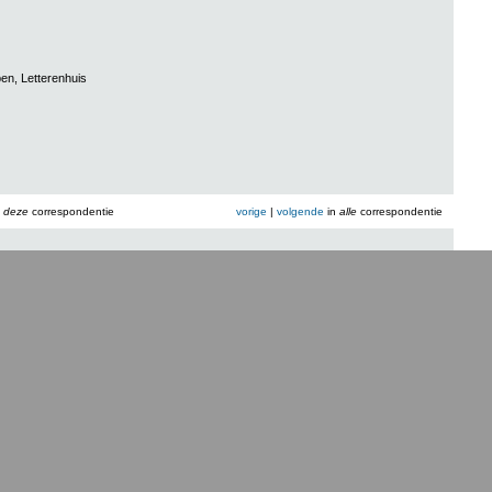
pen, Letterenhuis
n
deze
correspondentie
vorige
|
volgende
in
alle
correspondentie