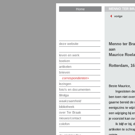
MENNO TER BR
Home
vorige
Menno ter Br
deze website
aan
Maurice Roela
leven en werk
boeken
Rotterdam, 16
artikelen
brieven
correspondenten
lezingen
Beste Maurice,
foto's en documenten
Ingesloten de
filmliga
ben toen niet over
waakzaamheid
gaarne bereid de 
bibliotheek
eenigszins te wijzi
over Ter Braak
een wijziging bij 
nieuws/contact
je voorstel kan o
Ik blijf er bi
colofon
artikelen te schr
opinie.