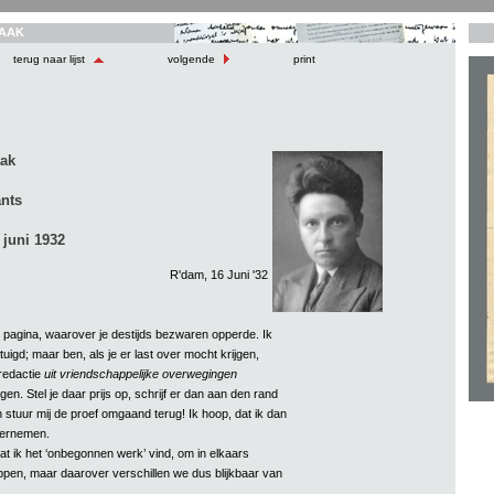
AAK
terug naar lijst
volgende
print
aak
nts
 juni 1932
R'dam, 16 Juni '32
 pagina, waarover je destijds bezwaren opperde. Ik
tuigd; maar ben, als je er last over mocht krijgen,
redactie
uit vriendschappelijke overwegingen
gen. Stel je daar prijs op, schrijf er dan aan den rand
en stuur mij de proef omgaand terug! Ik hoop, dat ik dan
vernemen.
j, dat ik het ‘onbegonnen werk’ vind, om in elkaars
appen, maar daarover verschillen we dus blijkbaar van