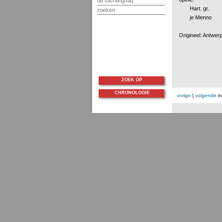
de stichting/faq
Hart. gr.
zoeken
je Menno
Origineel: Antwer
ZOEK OP
CHRONOLOGIE
vorige
|
volgende
i