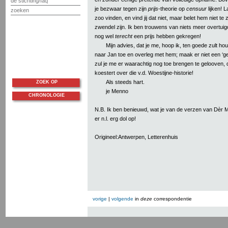
de stichting/faq
je bezwaar tegen zijn
prijs
-theorie op
censuur
lijken! 
zoeken
zoo vinden, en vind jij dat niet, maar belet hem niet te 
zwendel zijn. Ik ben trouwens van niets meer overtuigd
nog wel
terecht
een prijs hebben gekregen!
Mijn advies, dat je me, hoop ik, ten goede zult ho
naar Jan toe en overleg met hem; maak er niet een ‘ge
zul je me er waarachtig nog toe brengen te gelooven, 
koestert over die v.d. Woestijne-historie!
Als steeds hart.
ZOEK OP
je Menno
CHRONOLOGIE
N.B. Ik ben benieuwd, wat je van de verzen van Dèr M
er n.l. erg dol op!
Origineel:Antwerpen, Letterenhuis
vorige
|
volgende
in
deze
correspondentie