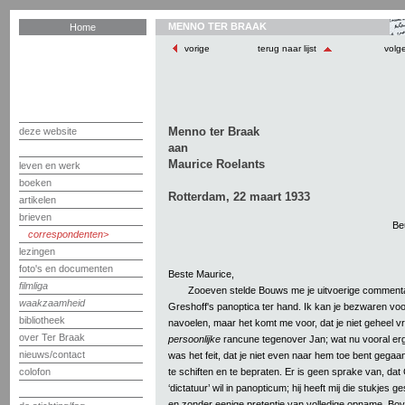
MENNO TER BRAAK
Home
vorige
terug naar lijst
volg
Menno ter Braak
deze website
aan
Maurice Roelants
leven en werk
boeken
Rotterdam, 22 maart 1933
artikelen
brieven
Be
correspondenten
lezingen
foto's en documenten
Beste Maurice,
filmliga
Zooeven stelde Bouws me je uitvoerige comment
waakzaamheid
Greshoff's panoptica ter hand. Ik kan je bezwaren voo
bibliotheek
navoelen, maar het komt me voor, dat je niet geheel vr
over Ter Braak
persoonlijke
rancune tegenover Jan; wat nu vooral erg 
nieuws/contact
was het feit, dat je niet even naar hem toe bent gegaa
te schiften en te bepraten. Er is geen sprake van, dat
colofon
‘dictatuur’ wil in panopticum; hij heeft mij die stukjes 
en zonder eenige pretentie van volledige opname. Bove