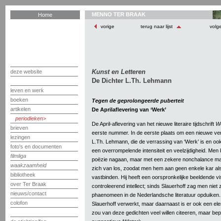
MENNO TER BRAAK
Home
vorige
terug naar lijst
volg
Kunst en Letteren
deze website
De Dichter L.Th. Lehmann
leven en werk
boeken
Tegen de geprolongeerde puberteit
artikelen
De Aprilaflevering van ‘Werk’
periodieken
De April-aflevering van het nieuwe literaire tijdschrift
W
brieven
eerste nummer. In de eerste plaats om een nieuwe ve
lezingen
L.Th. Lehmann, die de verrassing van ‘Werk’ is en ook 
foto's en documenten
een overrompelende intensiteit en veelzijdigheid. Men ka
filmliga
poëzie nagaan, maar met een zekere nonchalance maa
waakzaamheid
zich van los, zoodat men hem aan geen enkele kar a
bibliotheek
vastbinden. Hij heeft een oorspronkelijke beeldende vi
over Ter Braak
controleerend intellect; sinds Slauerhoff zag men niet 
nieuws/contact
phaenomeen in de Nederlandsche literatuur opduiken. 
colofon
Slauerhoff verwerkt, maar daarnaast is er ook een ele
zou van deze gedichten veel willen citeeren, maar bepe