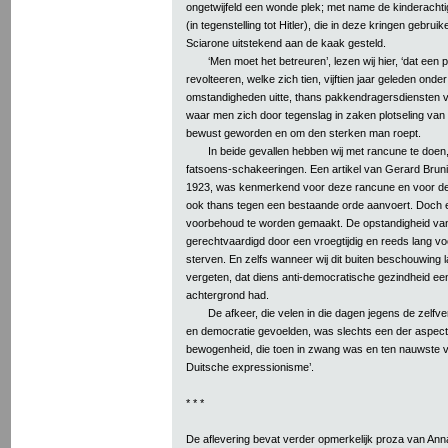
ongetwijfeld een wonde plek; met name de kinderachti
(in tegenstelling tot Hitler), die in deze kringen gebruik
Sciarone uitstekend aan de kaak gesteld.
‘Men moet het betreuren’, lezen wij hier, ‘dat een
revolteeren, welke zich tien, vijftien jaar geleden ond
omstandigheden uitte, thans pakkendragersdiensten ver
waar men zich door tegenslag in zaken plotseling van z
bewust geworden en om den sterken man roept.
In beide gevallen hebben wij met rancune te doe
fatsoens-schakeeringen. Een artikel van Gerard Bruni
1923, was kenmerkend voor deze rancune en voor d
ook thans tegen een bestaande orde aanvoert. Doch er 
voorbehoud te worden gemaakt. De opstandigheid va
gerechtvaardigd door een vroegtijdig en reeds lang vo
sterven. En zelfs wanneer wij dit buiten beschouwing l
vergeten, dat diens anti-democratische gezindheid e
achtergrond had.
De afkeer, die velen in die dagen jegens de zelfv
en democratie gevoelden, was slechts een der aspect
bewogenheid, die toen in zwang was en ten nauwste v
Duitsche expressionisme’.
* * *
De aflevering bevat verder opmerkelijk proza van An