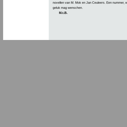
novellen van M. Mok en Jan Ceuleers. Een nummer, 
geluk mag wenschen.
M.t.B.