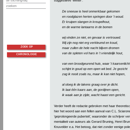
de stichting/faq
suggestieve ‘Winter’:
zoeken
De sneeuw is heel onmerkbaar gekomen
en roodglazen herten springen door 't woud.
Er kruipen slangen in kreupelhout
,
en de warme lantaarns in de bomen
wij vinden ze niet
,
en gevaar is vertrouwd.
Wij zijn nog niet erg verkleumd en koud
,
ZOEK OP
maar zullen de hele nacht blijven dromen
van de spleten vol hars in 't vriendelijk hout
,
CHRONOLOGIE
van een broodgeurend huis
,
waar 't kaarsenlicht
schijnt in goud op een open wit bed. Je gezicht
zag ik nooit zoals nu
,
maar ik kan niet hopen
,
al sloeg ik de lakens graag over je dicht.
Ik laat één kaars aan
,
de gordijnen open
,
ik waak aan je zijde
,
wacht haast een gericht.
Verder heeft de redactie gebroken met haar theoretische ‘
hier het woord aan een fellen aanval van C.L. Sciarone
‘geprolongeerde puberteit’, waaronder de schrijver ve
mentaliteit van auteurs als Gerard Bruning, Henri Bru
Knuvelder e.a. Het betoog, dat niet zonder eenige pol