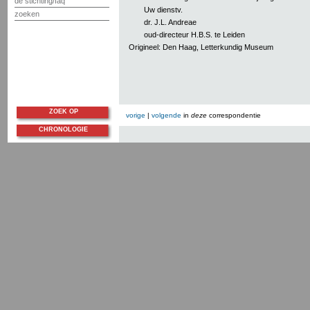
de stichting/faq
Uw dienstv.
zoeken
dr. J.L. Andreae
oud-directeur H.B.S. te Leiden
Origineel: Den Haag, Letterkundig Museum
ZOEK OP
vorige
|
volgende
in
deze
correspondentie
CHRONOLOGIE