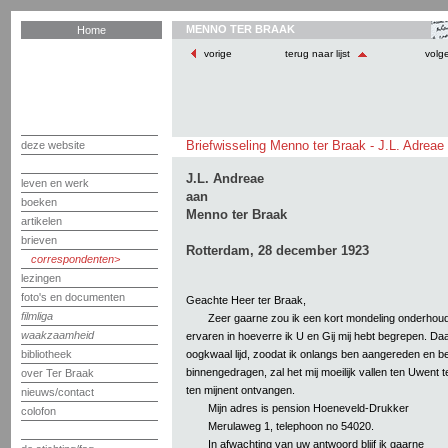
MENNO TER BRAAK
Home
vorige
terug naar lijst
volg
Briefwisseling Menno ter Braak - J.L. Adreae
deze website
J.L. Andreae
leven en werk
aan
boeken
Menno ter Braak
artikelen
brieven
Rotterdam, 28 december 1923
correspondenten
lezingen
foto's en documenten
Geachte Heer ter Braak,
filmliga
Zeer gaarne zou ik een kort mondeling onderhou
waakzaamheid
ervaren in hoeverre ik U en Gij mij hebt begrepen. Da
oogkwaal lijd, zoodat ik onlangs ben aangereden en b
bibliotheek
binnengedragen, zal het mij moeilijk vallen ten Uwent t
over Ter Braak
ten mijnent ontvangen.
nieuws/contact
Mijn adres is pension Hoeneveld-Drukker
colofon
Merulaweg 1, telephoon no 54020.
In afwachting van uw antwoord blijf ik gaarne