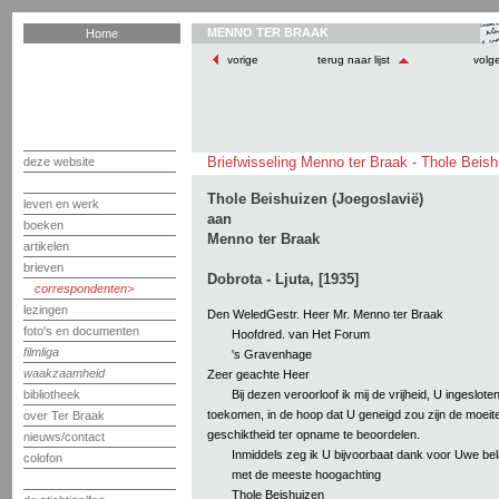
MENNO TER BRAAK
Home
vorige
terug naar lijst
volg
Briefwisseling Menno ter Braak - Thole Beis
deze website
Thole Beishuizen (Joegoslavië)
leven en werk
aan
boeken
Menno ter Braak
artikelen
brieven
Dobrota - Ljuta, [1935]
correspondenten
lezingen
Den WeledGestr. Heer Mr. Menno ter Braak
foto's en documenten
Hoofdred. van Het Forum
filmliga
's Gravenhage
waakzaamheid
Zeer geachte Heer
Bij dezen veroorloof ik mij de vrijheid, U ingeslote
bibliotheek
toekomen, in de hoop dat U geneigd zou zijn de moeite
over Ter Braak
geschiktheid ter opname te beoordelen.
nieuws/contact
Inmiddels zeg ik U bijvoorbaat dank voor Uwe bel
colofon
met de meeste hoogachting
Thole Beishuizen