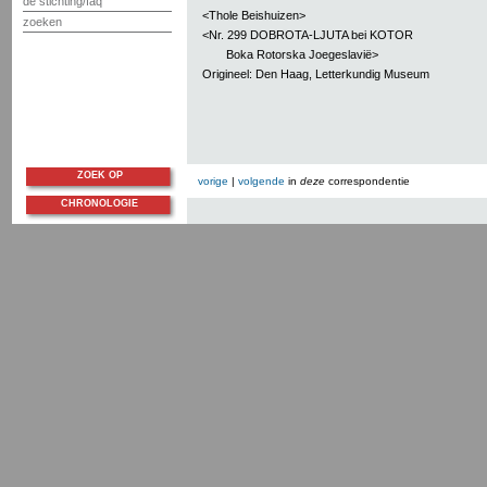
de stichting/faq
<Thole Beishuizen>
zoeken
<Nr. 299 DOBROTA-LJUTA bei KOTOR
Boka Rotorska Joegeslavië>
Origineel: Den Haag, Letterkundig Museum
ZOEK OP
vorige
|
volgende
in
deze
correspondentie
CHRONOLOGIE