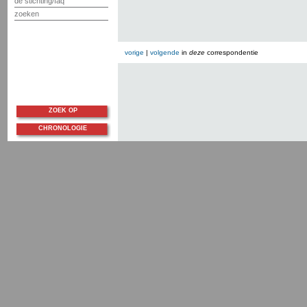
de stichting/faq
zoeken
vorige
|
volgende
in
deze
correspondentie
ZOEK OP
CHRONOLOGIE