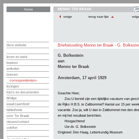
MENNO TER BRAAK
Home
vorige
terug naar lijst
volg
Briefwisseling Menno ter Braak - G. Bolkeste
deze website
G. Bolkestein
leven en werk
aan
boeken
Menno ter Braak
artikelen
brieven
Amsterdam, 17 april 1929
correspondenten
lezingen
foto's en documenten
Geachte Heer,
filmliga
Zou U bereid zijn een tijdelijke vacature van
gesch
waakzaamheid
de Rijks H.B.S. te Zaltbommel? Aantal uur 15 per week
vacantie. Zoo ja, wilt U dan in Zaltbommel met den d
bibliotheek
en mij het resultaat berichten.
over Ter Braak
Hoogachtend
nieuws/contact
Uw dv. G. Bolkestein
colofon
Origineel: Den Haag, Letterkundig Museum