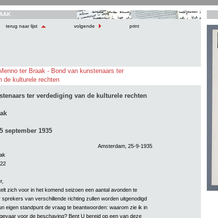
AAK
terug naar lijst
volgende
print
 Menno ter Braak - Bond van kunstenaars ter
 de kulturele rechten
tenaars ter verdediging van de kulturele rechten
aak
5 september 1935
Amsterdam, 25-9-1935
aak
 22
r,
lt zich voor in het komend seizoen een aantal avonden te
 sprekers van verschillende richting zullen worden uitgenodigd
un eigen standpunt de vraag te beantwoorden: waarom zie ik in
 gevaar voor de beschaving? Bent U bereid op een van deze