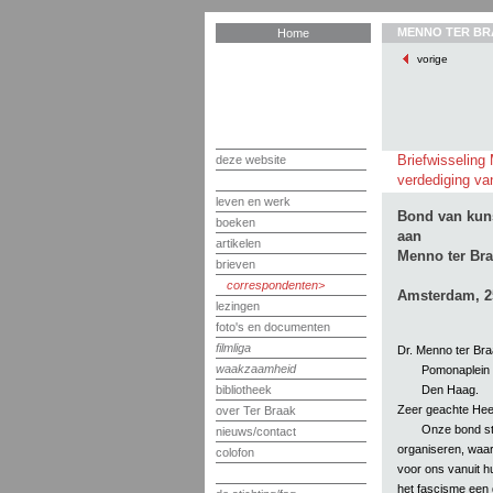
MENNO TER BR
Home
vorige
Briefwisseling
deze website
verdediging van
leven en werk
Bond van kuns
boeken
aan
artikelen
Menno ter Br
brieven
correspondenten
Amsterdam, 2
lezingen
foto's en documenten
filmliga
Dr. Menno ter Br
waakzaamheid
Pomonaplein
Den Haag.
bibliotheek
Zeer geachte Hee
over Ter Braak
Onze bond ste
nieuws/contact
organiseren, waar
colofon
voor ons vanuit h
het fascisme een