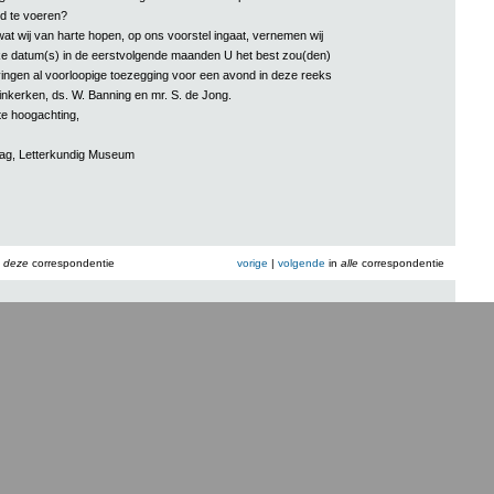
d te voeren?
t wij van harte hopen, op ons voorstel ingaat, vernemen wij
ke datum(s) in de eerstvolgende maanden U het best zou(den)
vingen al voorloopige toezegging voor een avond in deze reeks
nkerken, ds. W. Banning en mr. S. de Jong.
e hoogachting,
aag, Letterkundig Museum
n
deze
correspondentie
vorige
|
volgende
in
alle
correspondentie