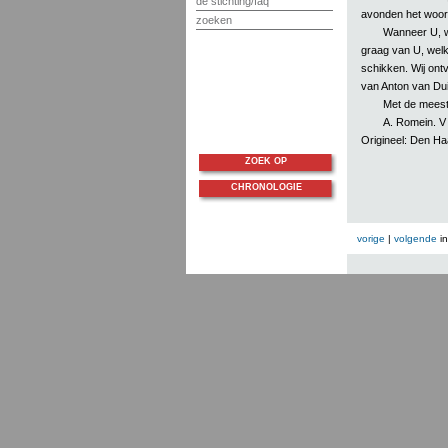
de stichting/faq
avonden het woor
zoeken
Wanneer U, wa
graag van U, wel
schikken. Wij ont
van Anton van Dui
Met de meest
A. Romein. V
Origineel: Den H
ZOEK OP
CHRONOLOGIE
vorige
|
volgende
i