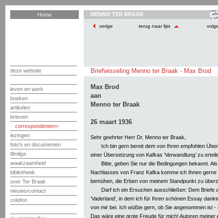
MENNO TER BRAAK
Home
vorige
terug naar lijst
volg
Briefwisseling Menno ter Braak - Max Brod
deze website
Max Brod
leven en werk
aan
boeken
Menno ter Braak
artikelen
brieven
26 maart 1936
correspondenten
lezingen
Sehr geehrter Herr Dr. Menno ter Braak,
foto's en documenten
Ich bin gern bereit dem von Ihren empfohlen Übers
filmliga
einer Übersetzung von Kafkas ‘Verwandlung’ zu erteil
waakzaamheid
Bitte, geben Sie nur die Bedingungen bekannt. Als
Nachlasses von Franz Kafka komme ich Ihnen gerne
bibliotheek
bemühen, die Erben von meinem Standpunkt zu über
over Ter Braak
Darf ich ein Ersuchen ausschließen: Dem Briefe 
nieuws/contact
‘Vaderland’, in dem ich für Ihren schönen Essay dankte
colofon
von mir bei. Ich wüßte gern, ob Sie angenommen ist 
Das wäre eine grote Freude für mich! Autoren meiner A