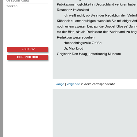
de stichting/faq
Publikationsmöglichkeit in Deutschland verloren habe
zoeken
Resonanz im Ausland.
Ich weiß nicht, ob Sie in der Redaktion der ‘Vaderl
Kühnheit zu entschuldigen, wenn ich Sie mit obiger An
noch einem zweiten Beitrag, die Doppel ‘Glosse’ Bühne
mit der Bitte, sie als Redakteur des ‘Vaderland’ zu be
Redaktion weiterzugeben.
Hochachtingsvolle Grüße
Dr. Max Brod
ZOEK OP
Origineel: Den Haag, Letterkundig Museum
CHRONOLOGIE
vorige
|
volgende
in
deze
correspondentie