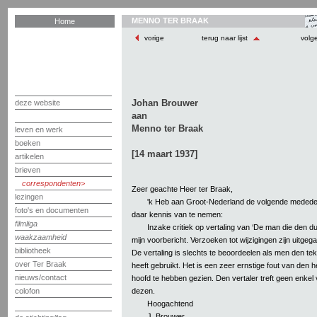
MENNO TER BRAAK
Home
vorige
terug naar lijst
volg
Johan Brouwer
deze website
aan
Menno ter Braak
leven en werk
boeken
[14 maart 1937]
artikelen
brieven
correspondenten
Zeer geachte Heer ter Braak,
lezingen
'k Heb aan Groot-Nederland de volgende medede
foto's en documenten
daar kennis van te nemen:
filmliga
Inzake critiek op vertaling van ‘De man die den du
waakzaamheid
mijn voorbericht. Verzoeken tot wijzigingen zijn uitgeg
bibliotheek
De vertaling is slechts te beoordeelen als men den tek
over Ter Braak
heeft gebruikt. Het is een zeer ernstige fout van den h
nieuws/contact
hoofd te hebben gezien. Den vertaler treft geen enkel v
dezen.
colofon
Hoogachtend
J. Brouwer