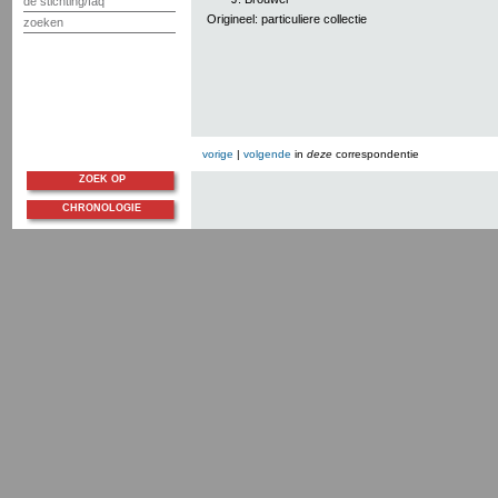
de stichting/faq
Origineel: particuliere collectie
zoeken
vorige
|
volgende
in
deze
correspondentie
ZOEK OP
CHRONOLOGIE