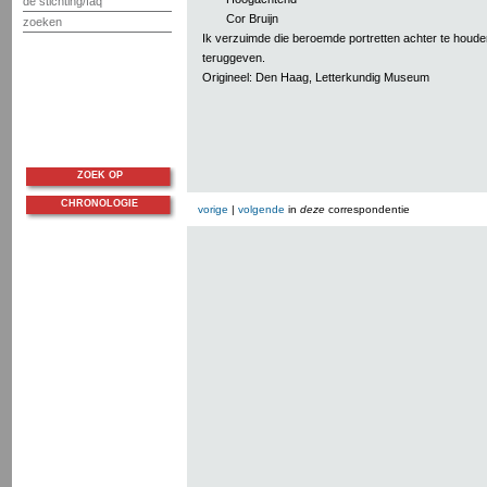
de stichting/faq
Cor Bruijn
zoeken
Ik verzuimde die beroemde portretten achter te houden
teruggeven.
Origineel: Den Haag, Letterkundig Museum
ZOEK OP
CHRONOLOGIE
vorige
|
volgende
in
deze
correspondentie