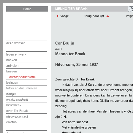
MENNO TER BRAAK
Home
vorige
terug naar lijst
volg
Cor Bruijn
deze website
aan
Menno ter Braak
leven en werk
boeken
Hilversum, 25 mei 1937
artikelen
brieven
correspondenten
Zeer geachte Dr. Ter Braak,
lezingen
Ik dacht zo: als U Kurt L. de brieven eens mee te
foto's en documenten
waarschijnlijk bij haar afreis wel naar Utrecht brengen,
filmliga
nog wel te Lunteren. En anders kan hij ze wel even bi
waakzaamheid
die toch regelmatig thuis komt. Dit lijkt me zekerder
bibliotheek
zending.
over Ter Braak
Het adres van den heer Van der Hoeven is v. Os
nieuws/contact
zijn J.H.
Van harte succes!
colofon
Met vriendelijke groeten
Hoogachtend