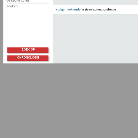
de stichting/faq
zoeken
vorige
|
volgende
in
deze
correspondentie
ZOEK OP
CHRONOLOGIE