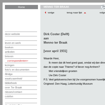
MENNO TER BRAAK
Home
vorige
terug naar lijst
volg
Dirk Coster (Delft)
deze website
aan
Menno ter Braak
leven en werk
boeken
[voor april 1931]
artikelen
brieven
Waarde Heer,
correspondenten
Ik meen dat dit heel goed gaat, omdat wij dan dire
lezingen
dan de copie naar Thieme? of liever nog Arnhem?
foto's en documenten
Met vriendelijken groeten
filmliga
Uw Dirk Coster
waakzaamheid
P.S. Veel gelukwenschen bij Uw voorgenomen huwelij
bibliotheek
Origineel: Den Haag, Letterkundig Museum
over Ter Braak
nieuws/contact
colofon