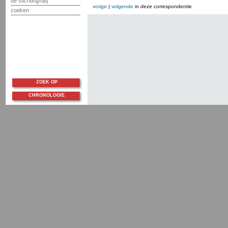
de stichting/faq
vorige
|
volgende
in
deze
correspondentie
zoeken
ZOEK OP
CHRONOLOGIE