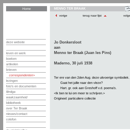
MENNO TER BRAAK
Home
vorige
terug naar lijst
volg
Jo Donkersloot
deze website
aan
Menno ter Braak (Juan les Pins)
leven en werk
boeken
Maderno, 30 juli 1938
artikelen
brieven
correspondenten
Ter ere van den 2den Aug. deze uitvoerige symboliek.
lezingen
Gaat het jullie naar den vleze?
foto's en documenten
Hart. gr. ook aan Greshoff v.d. poema's.
filmliga
<Ik ben te lui om meer te schrijven.>
waakzaamheid
Origineel: particuliere collectie
bibliotheek
over Ter Braak
nieuws/contact
colofon