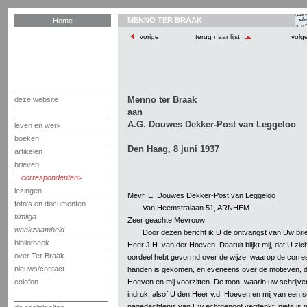
MENNO TER BRAAK
Home
vorige
terug naar lijst
volg
Menno ter Braak
deze website
aan
A.G. Douwes Dekker-Post van Leggeloo
leven en werk
boeken
Den Haag, 8 juni 1937
artikelen
brieven
correspondenten
lezingen
Mevr. E. Douwes Dekker-Post van Leggeloo
foto's en documenten
Van Heemstralaan 51, ARNHEM
filmliga
Zeer geachte Mevrouw
waakzaamheid
Door dezen bericht ik U de ontvangst van Uw brie
bibliotheek
Heer J.H. van der Hoeven. Daaruit blijkt mij, dat U z
over Ter Braak
oordeel hebt gevormd over de wijze, waarop de corresp
nieuws/contact
handen is gekomen, en eveneens over de motieven, di
Hoeven en mij voorzitten. De toon, waarin uw schrijve
colofon
indruk, alsof U den Heer v.d. Hoeven en mij van een 
nagedachtenis van Uw echtgenoot verdenkt; niets is m