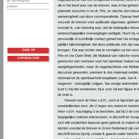
de stichting/faq
die in het bezit was van de brieven, was in het geheel
zoeken
polemiek tusschen U en dr. Pée, en slechts een toeval
aanwezigheid van deze correspondentie. Daarop heeft
verzoek de brieven voor publicatie afgestaan, geheel 
evenals ik, van meening was, dat de belangrijke inhoud
wetenschappelijke overwegingen wettigde. Noch hij, n
persoonlijk of schriftelijk contact gehad met Uw echtg
pijnlijke bijkomstigheid, dat deze publicatie ook zijn n
brengen. Dat was echter niet te vermijden na het vers
ZOEK OP
Pée en Uw Open Brief, die Multatuli van valsche voorste
CHRONOLOGIE
geenszins een voorkeur voor het openbaar maken van 
aangelegenheden, maar de nagedachtenis van Multatul
discussie geworden; wanneer ik dus materiaal ontdek, 
eenmaal tot de openbaarheid toegelaten zaak, kan ik - d
toegeven - onmogelijk zwijgen. Van eenige animositei
kunt U mij niet verdenken; hij is voor mij een figuur in 
de orde is.
Hoewel noch de Heer v.d.H., noch ik bijzonder gees
onwelwillenden toon, die U tegen ons meent te moeten
Heer v.d.H. machtiging U te berichten, dat hij U de co
begrijpelijke redenen interesseert, in afschrift ter inz
zich wilt verplichten daarvan geen gebruik te maken do
derden voordat de brieven in Groot-Nederland zijn ve
afschrift berust bij mij, zoodat ik gaarne nader berich