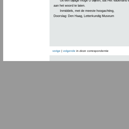
Uit een bijlage moge U blijken, dat Het Vaderland e
aan het woord te laten.
Inmiddels, met de meeste hoogachting,
Doorslag: Den Haag, Letterkundig Museum
vorige
|
volgende
in
deze
correspondentie