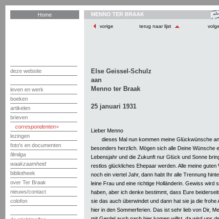
MENNO TER BRAAK
Home
vorige
terug naar lijst
volg
Else Geissel-Schulz
deze website
aan
Menno ter Braak
leven en werk
boeken
25 januari 1931
artikelen
brieven
correspondenten
Lieber Menno
lezingen
dieses Mal nun kommen meine Glückwünsche an
foto's en documenten
besonders herzlich. Mögen sich alle Deine Wünsche e
filmliga
Lebensjahr und die Zukunft nur Glück und Sonne brin
waakzaamheid
restlos glückliches Ehepaar werden. Alle meine guten
bibliotheek
noch ein viertel Jahr, dann habt Ihr alle Trennung hin
over Ter Braak
leine Frau und eine richtige Holländerin. Gewiss wird
nieuws/contact
haben, aber ich denke bestimmt, dass Eure beiderseiti
sie das auch überwindet und dann hat sie ja die frohe
colofon
hier in den Sommerferien. Das ist sehr lieb von Dir,
mit Gerdel auch nach hier komen willst, da wird uns d