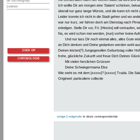
de stichting/faq
Ich wollte Dir am morgen eine ‘Salami’ schicken, bek
zoeken
überall nur ganz lange Würste, und die kann ich nicht
Leider konnte ich nicht in die Stadt gehen und wo and
war nur kurz, wir fahren doch am Dienstag nach Pirna 
erledigen. Stelle Dir vor, Frl. [Hincke] will verkaufen, 
Na, es wird schon mei werden, [nun] vorher keine Auf
Und nur lass Dir noch einmal alles, alles Gute 
an Dich denken und Deine gedanken werden wohl auch
Deinen letzten[?] Jungegesellen Geburtstag voller Ho
ZOEK OP
frohe, glückliche Zukunft und freue Dich Deines Glüc
CHRONOLOGIE
Mit vielen herzlichen Grüssen
Deine Schwiegermama Else
Wie steht es mit dem [xxxxx]? [xxxxx] Truida. Die Sala
Origineel: particuliere collectie
vorige
|
volgende
in
deze
correspondentie