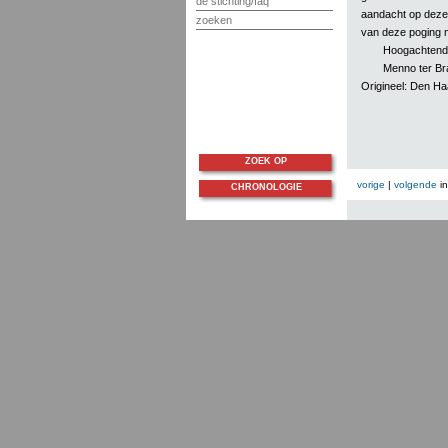
de stichting/faq
aandacht op deze
zoeken
van deze poging me
Hoogachtend
Menno ter Br
Origineel: Den H
ZOEK OP
vorige
|
volgende
i
CHRONOLOGIE