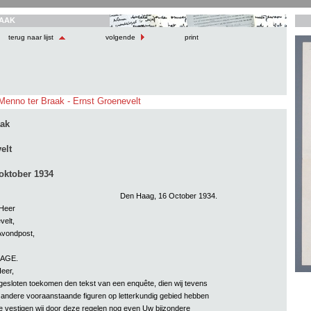
AAK
terug naar lijst
volgende
print
 Menno ter Braak - Ernst Groenevelt
aak
elt
oktober 1934
Den Haag, 16 October 1934.
Heer
velt,
Avondpost,
AGE.
eer,
gesloten toekomen den tekst van een enquête, dien wij tevens
 andere vooraanstaande figuren op letterkundig gebied hebben
 vestigen wij door deze regelen nog even Uw bijzondere