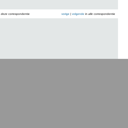
n
deze
correspondentie
vorige
|
volgende
in
alle
correspondentie