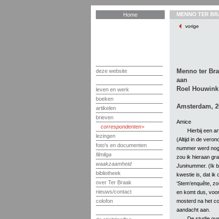
MENNO TER BR
Home
vorige
Menno ter Br
deze website
aan
Roel Houwink
leven en werk
boeken
Amsterdam, 2
artikelen
brieven
Amice
correspondenten
Hierbij een ar
lezingen
(Altijd in de veron
foto's en documenten
nummer werd nog al
filmliga
zou ik hieraan gr
waakzaamheid
Juni
nummer. (Ik b
bibliotheek
kwestie is, dat i
over Ter Braak
‘Stem’enquête, zo
nieuws/contact
en komt dus, voor
mosterd na het cos
colofon
aandacht aan.
De studie ov