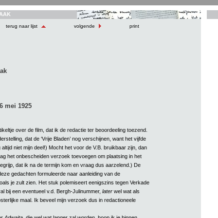
AAK
terug naar lijst
volgende
print
aak
6 mei 1925
tikeltje over de film, dat ik de redactie ter beoordeeling toezend.
derstelling, dat de ‘Vrije Bladen’ nog verschijnen, want het vijfde
tijd niet mijn deel!) Mocht het voor de V.B. bruikbaar zijn, dan
aag het onbescheiden verzoek toevoegen om plaatsing in het
egrijp, dat ik na de termijn kom en vraag dus aarzelend.) De
k deze gedachten formuleerde naar aanleiding van de
oals je zult zien. Het stuk polemiseert eenigszins tegen Verkade
al bij een eventueel v.d. Bergh-Julinummer,
later
wel wat als
terlijke maal. Ik beveel mijn verzoek dus in redactioneele
er
Adwaita
, die wel wat langer zal worden, hoop ik je binnen