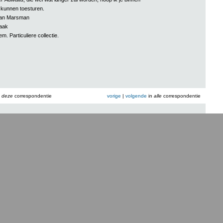
e kunnen toesturen.
aan Marsman
aak
m. Particuliere collectie.
n
deze
correspondentie
vorige
|
volgende
in
alle
correspondentie