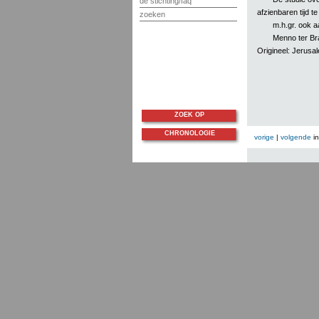
de stichting/faq
afzienbaren tijd t
zoeken
m.h.gr. ook 
Menno ter Br
Origineel: Jerusale
ZOEK OP
CHRONOLOGIE
vorige
|
volgende
i