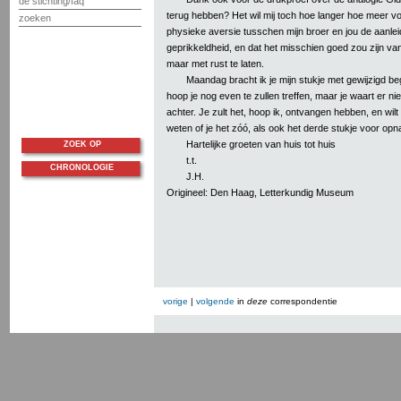
de stichting/faq
terug hebben? Het wil mij toch hoe langer hoe meer v
zoeken
physieke aversie tusschen mijn broer en jou de aanleid
geprikkeldheid, en dat het misschien goed zou zijn v
maar met rust te laten.
Maandag bracht ik je mijn stukje met gewijzigd beg
hoop je nog even te zullen treffen, maar je waart er nie
achter. Je zult het, hoop ik, ontvangen hebben, en wilt
weten of je het zóó, als ook het derde stukje voor opn
Hartelijke groeten van huis tot huis
ZOEK OP
t.t.
CHRONOLOGIE
J.H.
Origineel: Den Haag, Letterkundig Museum
vorige
|
volgende
in
deze
correspondentie