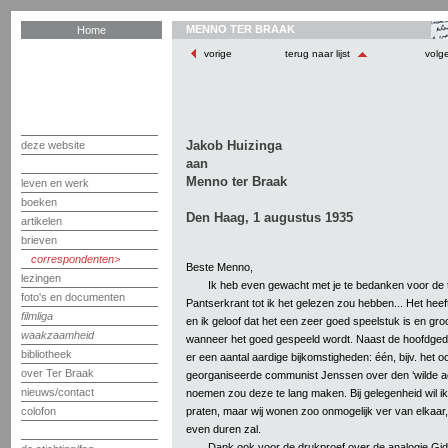
MENNO TER BRAAK
Home
vorige
terug naar lijst
volg
Jakob Huizinga
deze website
aan
Menno ter Braak
leven en werk
boeken
Den Haag, 1 augustus 1935
artikelen
brieven
correspondenten
Beste Menno,
lezingen
Ik heb even gewacht met je te bedanken voor de
foto's en documenten
Pantserkrant tot ik het gelezen zou hebben... Het heeft 
filmliga
en ik geloof dat het een zeer goed speelstuk is en gr
waakzaamheid
wanneer het goed gespeeld wordt. Naast de hoofdgeda
bibliotheek
er een aantal aardige bijkomstigheden: één, bijv. het 
over Ter Braak
georganiseerde communist Jenssen over den ‘wilde act
nieuws/contact
noemen zou deze te lang maken. Bij gelegenheid wil i
praten, maar wij wonen zoo onmogelijk ver van elkaar,
colofon
even duren zal.
Dank ook voor de drukproef over de analogie Gid