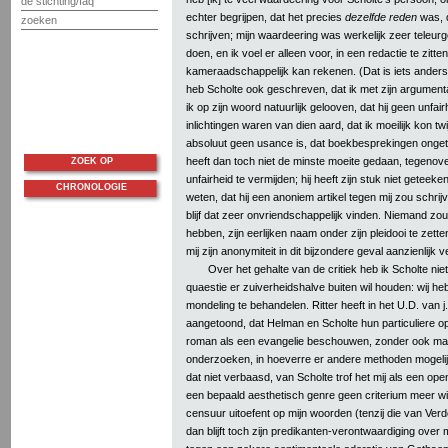
de stichting/faq
echter begrijpen, dat het precies
dezelfde reden
was, di
zoeken
schrijven; mijn waardeering was werkelijk zeer teleurg
doen, en ik voel er alleen voor, in een redactie te zit
kameraadschappelijk kan rekenen. (Dat is iets anders 
heb Scholte ook geschreven, dat ik met zijn argument
ik op zijn woord natuurlijk gelooven, dat hij geen unfai
inlichtingen waren van dien aard, dat ik moeilijk kon tw
absoluut geen usance is, dat boekbesprekingen onget
heeft dan toch niet de minste moeite gedaan, tegenove
ZOEK OP
unfairheid te vermijden; hij heeft zijn stuk niet geteekend
CHRONOLOGIE
weten, dat hij een anoniem artikel tegen mij zou schrijv
blijf dat zeer onvriendschappelijk vinden. Niemand zo
hebben, zijn eerlijken naam onder zijn pleidooi te zett
mij zijn anonymiteit in dit bijzondere geval aanzienlijk 
Over het gehalte van de critiek heb ik Scholte ni
quaestie er zuiverheidshalve buiten wil houden: wij h
mondeling te behandelen. Ritter heeft in het U.D. van j.l
aangetoond, dat Helman en Scholte hun particuliere op
roman als een evangelie beschouwen, zonder ook ma
onderzoeken, in hoeverre er andere methoden mogelijk
dat niet verbaasd, van Scholte trof het mij als een open
een bepaald aesthetisch genre geen criterium meer wil 
censuur uitoefent op mijn woorden (tenzij die van Ve
dan blijft toch zijn predikanten-verontwaardiging over 