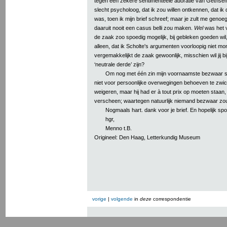
tegen een zekere sentimenteele adoratie van Gethsema
slecht psycholoog, dat ik zou willen ontkennen, dat i
was, toen ik mijn brief schreef; maar je zult me genoe
daaruit nooit een casus belli zou maken.
Wel
was het v
de zaak zoo spoedig mogelijk, bij gebleken goeden wil, 
alleen, dat ik Scholte's argumenten voorloopig niet m
vergemakkelijkt de zaak gewoonlijk, misschien wil jij bi
‘neutrale derde’ zijn?
Om nog met één zin mijn voornaamste bezwaar s
niet voor persoonlijke overwegingen behoeven te zwi
weigeren, maar hij had er à tout prix op moeten staan, 
verscheen; waartegen natuurlijk niemand bezwaar zo
Nogmaals hart. dank voor je brief. En hopelijk spo
hgr,
Menno t.B.
Origineel: Den Haag, Letterkundig Museum
vorige
|
volgende
in
deze
correspondentie