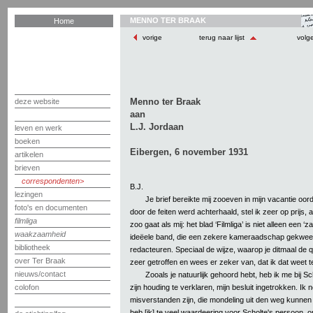
MENNO TER BRAAK
Home
vorige
terug naar lijst
volg
Menno ter Braak
deze website
aan
L.J. Jordaan
leven en werk
boeken
Eibergen, 6 november 1931
artikelen
brieven
correspondenten
B.J.
lezingen
Je brief bereikte mij zooeven in mijn vacantie oor
foto's en documenten
door de feiten werd achterhaald, stel ik zeer op prijs, a
filmliga
zoo gaat als mij: het blad ‘Filmliga’ is niet alleen een ‘
waakzaamheid
ideëele band, die een zekere kameraadschap gekweek
bibliotheek
redacteuren. Speciaal de wijze, waarop je ditmaal de q
over Ter Braak
zeer getroffen en wees er zeker van, dat ik dat weet 
nieuws/contact
Zooals je natuurlijk gehoord hebt, heb ik me bij S
zijn houding te verklaren, mijn besluit ingetrokken. Ik
colofon
misverstanden zijn, die mondeling uit den weg kunne
heb [ik] te veel waardeering voor Scholte's persoon, om