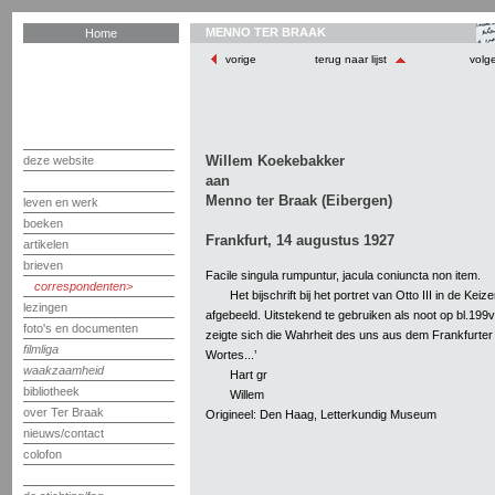
MENNO TER BRAAK
Home
vorige
terug naar lijst
volg
Willem Koekebakker
deze website
aan
Menno ter Braak (Eibergen)
leven en werk
boeken
Frankfurt, 14 augustus 1927
artikelen
brieven
Facile singula rumpuntur, jacula coniuncta non item.
correspondenten
Het bijschrift bij het portret van Otto III in de Keiz
lezingen
afgebeeld. Uitstekend te gebruiken als noot op bl.199v. 
foto's en documenten
zeigte sich die Wahrheit des uns aus dem Frankfurte
filmliga
Wortes...’
waakzaamheid
Hart gr
bibliotheek
Willem
over Ter Braak
Origineel: Den Haag, Letterkundig Museum
nieuws/contact
colofon