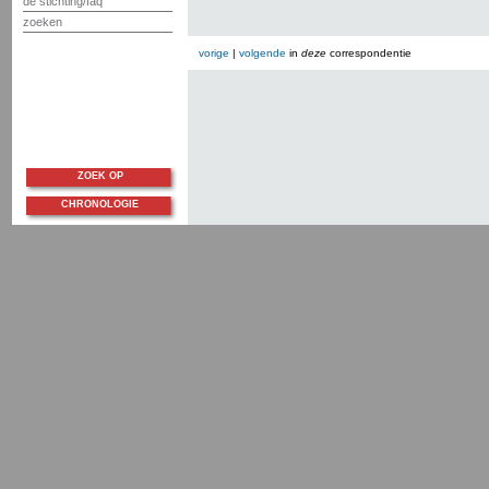
de stichting/faq
zoeken
vorige
|
volgende
in
deze
correspondentie
ZOEK OP
CHRONOLOGIE