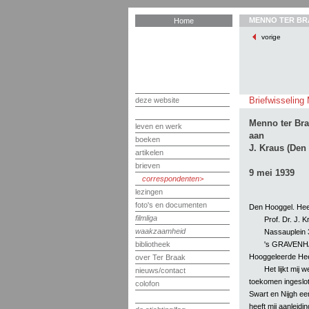
MENNO TER BR
Home
vorige
Briefwisseling
deze website
Menno ter Br
leven en werk
aan
boeken
J. Kraus (Den
artikelen
brieven
9 mei 1939
correspondenten
lezingen
foto's en documenten
Den Hooggel. He
filmliga
Prof. Dr. J. K
waakzaamheid
Nassauplein 
's GRAVEN
bibliotheek
Hooggeleerde He
over Ter Braak
Het lijkt mij
nieuws/contact
toekomen ingeslo
colofon
Swart en Nijgh ee
heeft mij aanleid