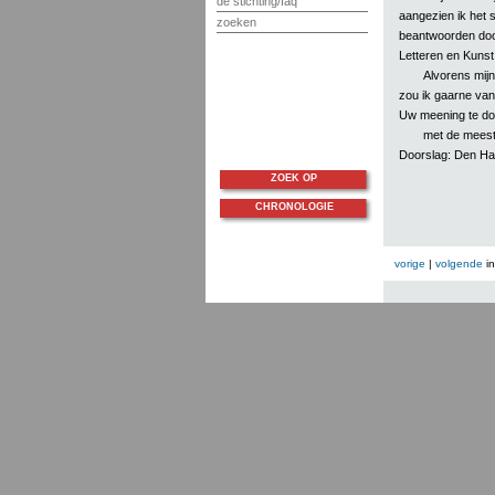
de stichting/faq
aangezien ik het s
zoeken
beantwoorden door
Letteren en Kunst
Alvorens mijn
zou ik gaarne van
Uw meening te doe
met de meest
Doorslag: Den Ha
ZOEK OP
CHRONOLOGIE
vorige
|
volgende
i