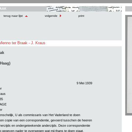
AAK
terug naar lijst
volgende
print
 Menno ter Braak - J. Kraus
aak
 Haag)
9 Mei 1939
er
raus
35
HAGE
er
 wenschelijk, U als commissaris van Het Vaderland te doen
ten copie van een correspondentie, gevoerd tusschen de heeren
nerzijds en ondergeteekende anderzijds. Deze correspondentie
ing gegeven nader te overwegen wat mij thans te doen staat,