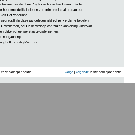
chrijven van den heer Nijgh slechts indirect wenschte te
 het onmiddellijk indienen van mijn ontslag als redacteur
 van Het Vaderland.
 gedragslijn in deze aangelegenheid echter verder te bepalen,
 U vernemen, of U in dit verloop van zaken aanleiding vindt van
n blijken of eenige stap te ondernemen.
e hoogachting
ag, Letterkundig Museum
n
deze
correspondentie
vorige
|
volgende
in
alle
correspondentie