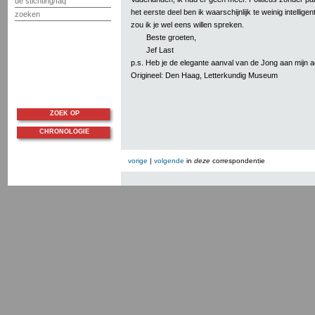
de stichting/faq
het eerste deel ben ik waarschijnlijk te weinig intellige
zoeken
zou ik je wel eens willen spreken.
Beste groeten,
Jef Last
p.s. Heb je de elegante aanval van de Jong aan mijn 
Origineel: Den Haag, Letterkundig Museum
ZOEK OP
CHRONOLOGIE
vorige
|
volgende
in
deze
correspondentie