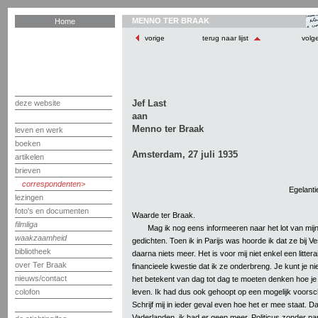
MENNO TER BRAAK
Home
vorige
terug naar lijst
volg
Jef Last
deze website
aan
Menno ter Braak
leven en werk
boeken
Amsterdam, 27 juli 1935
artikelen
brieven
correspondenten
Egelantie
lezingen
foto's en documenten
Waarde ter Braak.
filmliga
Mag ik nog eens informeeren naar het lot van m
waakzaamheid
gedichten. Toen ik in Parijs was hoorde ik dat ze bij Ve
bibliotheek
daarna niets meer. Het is voor mij niet enkel een litte
over Ter Braak
financieele kwestie dat ik ze onderbreng. Je kunt je n
nieuws/contact
het betekent van dag tot dag te moeten denken hoe je
leven. Ik had dus ook gehoopt op een mogelijk voors
colofon
Schrijf mij in ieder geval even hoe het er mee staat. 
Vaderlanden, ik had er geen meer. Politicus zonder par