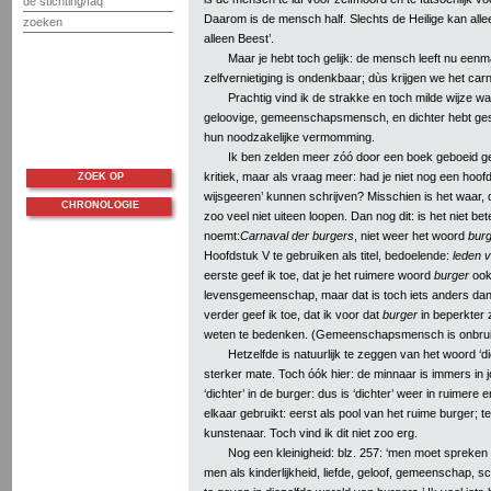
de stichting/faq
Daarom is de mensch half. Slechts de Heilige kan alle
zoeken
alleen Beest’.
Maar je hebt toch gelijk: de mensch leeft nu een
zelfvernietiging is ondenkbaar; dùs krijgen we het car
Prachtig vind ik de strakke en toch milde wijze wa
geloovige, gemeenschapsmensch, en dichter hebt gesc
hun noodzakelijke vermomming.
Ik ben zelden meer zóó door een boek geboeid gew
kritiek, maar als vraag meer: had je niet nog een hoof
ZOEK OP
wijsgeeren’ kunnen schrijven? Misschien is het waar, 
CHRONOLOGIE
zoo veel niet uiteen loopen. Dan nog dit: is het niet bet
noemt:
Carnaval der burgers
, niet weer het woord
bur
Hoofdstuk V te gebruiken als titel, bedoelende:
leden 
eerste geef ik toe, dat je het ruimere woord
burger
ook 
levensgemeenschap, maar dat is toch iets anders dan 
verder geef ik toe, dat ik voor dat
burger
in beperkter 
weten te bedenken. (Gemeenschapsmensch is onbrui
Hetzelfde is natuurlijk te zeggen van het woord ‘di
sterker mate. Toch óók hier: de minnaar is immers in 
‘dichter’ in de burger: dus is ‘dichter’ weer in ruimer
elkaar gebruikt: eerst als pool van het ruime burger;
kunstenaar. Toch vind ik dit niet zoo erg.
Nog een kleinigheid: blz. 257: ‘men moet spreken
men als kinderlijkheid, liefde, geloof, gemeenschap, s