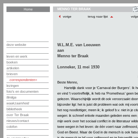
MENNO TER BRAAK
Home
vorige
terug naar lijst
volg
W.L.M.E. van Leeuwen
deze website
aan
Menno ter Braak
leven en werk
boeken
Lonneker, 11 mei 1930
artikelen
brieven
correspondenten
Beste Menno,
lezingen
Hartelijk dank voor je ‘Carnaval der Burgers’. Ik h
foto's en documenten
en vind 't voortreffelijk, ik heb na ‘Prometheus’ geen 
filmliga
gelezen. Waarschijnlijk wordt dit ook veroorzaakt door 
waakzaamheid
bijzonder ligt: het is juist dit probleem wat ook mij voo
bibliotheek
het nog noodlottiger, meen ik; ik geloof b.v. niet in je c
over Ter Braak
wegen: ik schreef enkele maanden geleden eens een p
nieuws/contact
mijn werk over het sociaal conflict in de litteratuur wil
twee wegen in het leven: de één voert naar zelfmoord,
colofon
God en Beest. Maar de God in de mensch is ook fatsoe
is de mensch te laf voor zelfmoord en te fatsoenlijk v