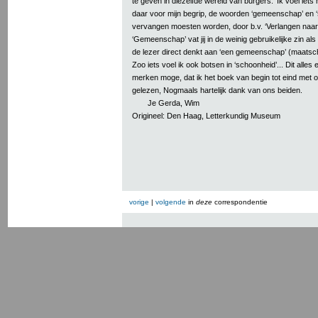
te geven in diezelfde wereld van burgers.’ Ik voel iet
daar voor mijn begrip, de woorden ‘gemeenschap’ en ‘
vervangen moesten worden, door b.v. ‘Verlangen naar...
‘Gemeenschap’ vat jij in de weinig gebruikelijke zin als
de lezer direct denkt aan ‘een gemeenschap’ (maatscha
Zoo iets voel ik ook botsen in ‘schoonheid’... Dit alles 
merken moge, dat ik het boek van begin tot eind met o
gelezen, Nogmaals hartelijk dank van ons beiden.
Je Gerda, Wim
Origineel: Den Haag, Letterkundig Museum
vorige
|
volgende
in
deze
correspondentie